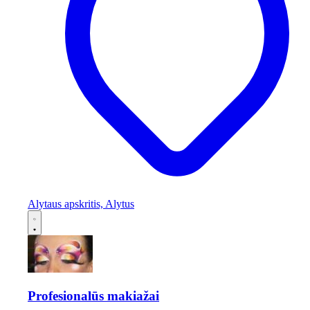
Alytaus apskritis, Alytus
Profesionalūs makiažai