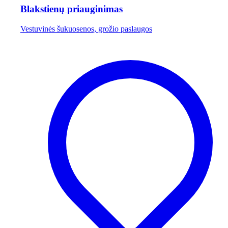
Blakstienų priauginimas
Vestuvinės šukuosenos, grožio paslaugos