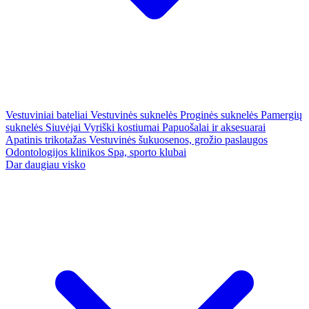
Vestuviniai bateliai
Vestuvinės suknelės
Proginės suknelės
Pamergių
suknelės
Siuvėjai
Vyriški kostiumai
Papuošalai ir aksesuarai
Apatinis trikotažas
Vestuvinės šukuosenos, grožio paslaugos
Odontologijos klinikos
Spa, sporto klubai
Dar daugiau visko