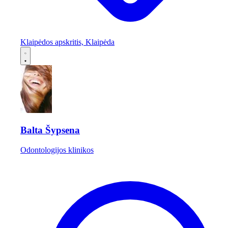
Klaipėdos apskritis, Klaipėda
Balta Šypsena
Odontologijos klinikos