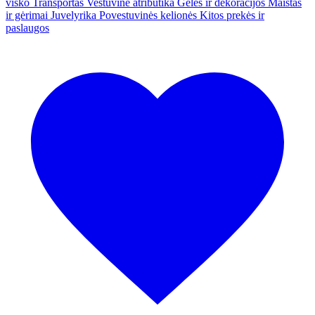
visko
Transportas
Vestuvinė atributika
Gėlės ir dekoracijos
Maistas
ir gėrimai
Juvelyrika
Povestuvinės kelionės
Kitos prekės ir
paslaugos