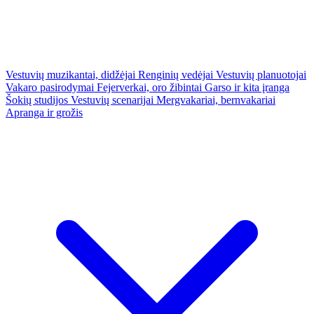
Vestuvių muzikantai, didžėjai
Renginių vedėjai
Vestuvių planuotojai
Vakaro pasirodymai
Fejerverkai, oro žibintai
Garso ir kita įranga
Šokių studijos
Vestuvių scenarijai
Mergvakariai, bernvakariai
Apranga ir grožis