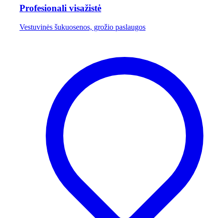
Profesionali visažistė
Vestuvinės šukuosenos, grožio paslaugos