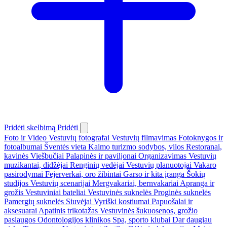
Pridėti skelbimą
Pridėti
Foto ir Video
Vestuvių fotografai
Vestuvių filmavimas
Fotoknygos ir
fotoalbumai
Šventės vieta
Kaimo turizmo sodybos, vilos
Restoranai,
kavinės
Viešbučiai
Palapinės ir paviljonai
Organizavimas
Vestuvių
muzikantai, didžėjai
Renginių vedėjai
Vestuvių planuotojai
Vakaro
pasirodymai
Fejerverkai, oro žibintai
Garso ir kita įranga
Šokių
studijos
Vestuvių scenarijai
Mergvakariai, bernvakariai
Apranga ir
grožis
Vestuviniai bateliai
Vestuvinės suknelės
Proginės suknelės
Pamergių suknelės
Siuvėjai
Vyriški kostiumai
Papuošalai ir
aksesuarai
Apatinis trikotažas
Vestuvinės šukuosenos, grožio
paslaugos
Odontologijos klinikos
Spa, sporto klubai
Dar daugiau