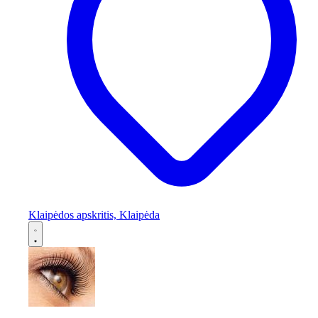
Klaipėdos apskritis, Klaipėda