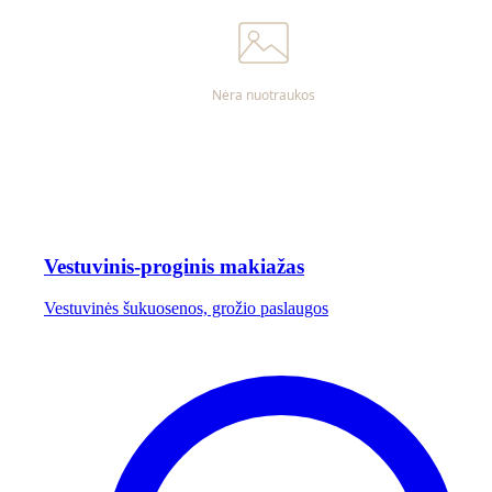
Vestuvinis-proginis makiažas
Vestuvinės šukuosenos, grožio paslaugos