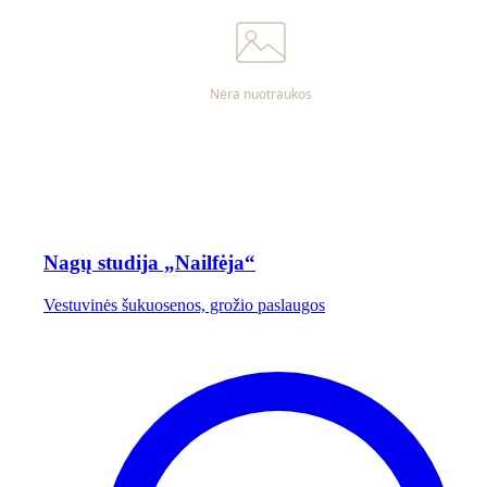
Nagų studija „Nailfėja“
Vestuvinės šukuosenos, grožio paslaugos