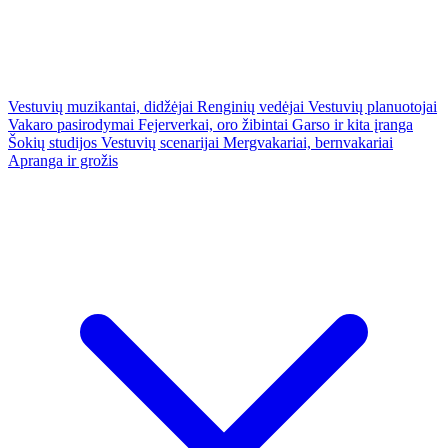
Vestuvių muzikantai, didžėjai
Renginių vedėjai
Vestuvių planuotojai
Vakaro pasirodymai
Fejerverkai, oro žibintai
Garso ir kita įranga
Šokių studijos
Vestuvių scenarijai
Mergvakariai, bernvakariai
Apranga ir grožis