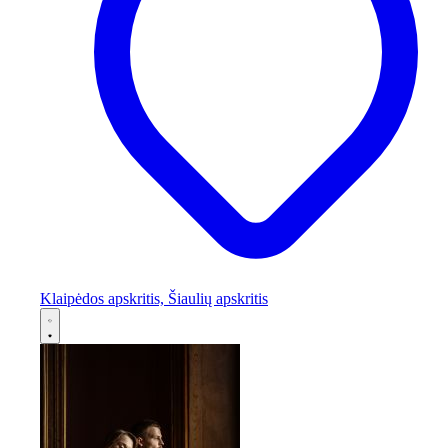
Klaipėdos apskritis, Šiaulių apskritis