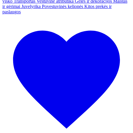
visko
Transportas
Vestuvinė atributika
Gėlės ir dekoracijos
Maistas
ir gėrimai
Juvelyrika
Povestuvinės kelionės
Kitos prekės ir
paslaugos