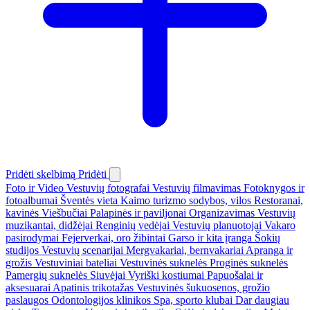
Pridėti skelbimą
Pridėti
Foto ir Video
Vestuvių fotografai
Vestuvių filmavimas
Fotoknygos ir
fotoalbumai
Šventės vieta
Kaimo turizmo sodybos, vilos
Restoranai,
kavinės
Viešbučiai
Palapinės ir paviljonai
Organizavimas
Vestuvių
muzikantai, didžėjai
Renginių vedėjai
Vestuvių planuotojai
Vakaro
pasirodymai
Fejerverkai, oro žibintai
Garso ir kita įranga
Šokių
studijos
Vestuvių scenarijai
Mergvakariai, bernvakariai
Apranga ir
grožis
Vestuviniai bateliai
Vestuvinės suknelės
Proginės suknelės
Pamergių suknelės
Siuvėjai
Vyriški kostiumai
Papuošalai ir
aksesuarai
Apatinis trikotažas
Vestuvinės šukuosenos, grožio
paslaugos
Odontologijos klinikos
Spa, sporto klubai
Dar daugiau