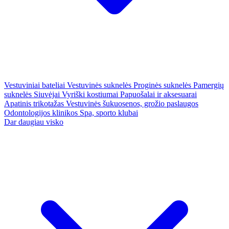
Vestuviniai bateliai
Vestuvinės suknelės
Proginės suknelės
Pamergių
suknelės
Siuvėjai
Vyriški kostiumai
Papuošalai ir aksesuarai
Apatinis trikotažas
Vestuvinės šukuosenos, grožio paslaugos
Odontologijos klinikos
Spa, sporto klubai
Dar daugiau visko