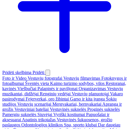
Pridėti skelbimą
Pridėti
Foto ir Video
Vestuvių fotografai
Vestuvių filmavimas
Fotoknygos ir
fotoalbumai
Šventės vieta
Kaimo turizmo sodybos, vilos
Restoranai,
kavinės
Viešbučiai
Palapinės ir paviljonai
Organizavimas
Vestuvių
muzikantai, didžėjai
Renginių vedėjai
Vestuvių planuotojai
Vakaro
pasirodymai
Fejerverkai, oro žibintai
Garso ir kita įranga
Šokių
studijos
Vestuvių scenarijai
Mergvakariai, bernvakariai
Apranga ir
grožis
Vestuviniai bateliai
Vestuvinės suknelės
Proginės suknelės
Pamergių suknelės
Siuvėjai
Vyriški kostiumai
Papuošalai ir
aksesuarai
Apatinis trikotažas
Vestuvinės šukuosenos, grožio
paslaugos
Odontologijos klinikos
Spa, sporto klubai
Dar daugiau