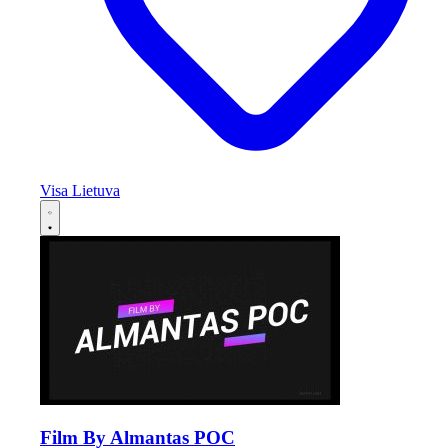
Visa Lietuva
Film By Almantas POC