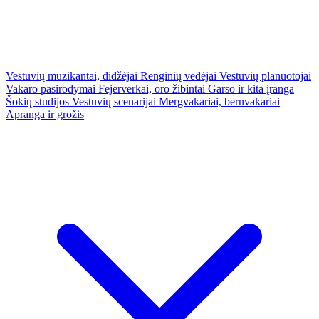
Vestuvių muzikantai, didžėjai
Renginių vedėjai
Vestuvių planuotojai
Vakaro pasirodymai
Fejerverkai, oro žibintai
Garso ir kita įranga
Šokių studijos
Vestuvių scenarijai
Mergvakariai, bernvakariai
Apranga ir grožis