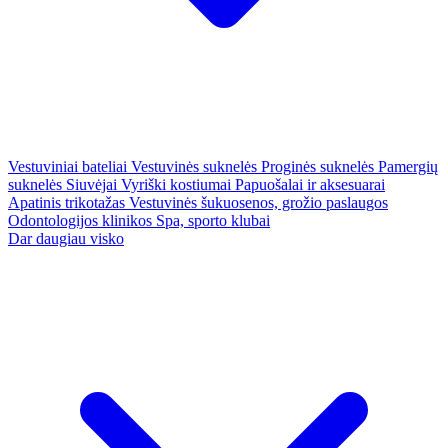
Vestuviniai bateliai
Vestuvinės suknelės
Proginės suknelės
Pamergių
suknelės
Siuvėjai
Vyriški kostiumai
Papuošalai ir aksesuarai
Apatinis trikotažas
Vestuvinės šukuosenos, grožio paslaugos
Odontologijos klinikos
Spa, sporto klubai
Dar daugiau visko