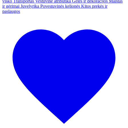
visko
Transportas
Vestuvinė atributika
Gėlės ir dekoracijos
Maistas
ir gėrimai
Juvelyrika
Povestuvinės kelionės
Kitos prekės ir
paslaugos