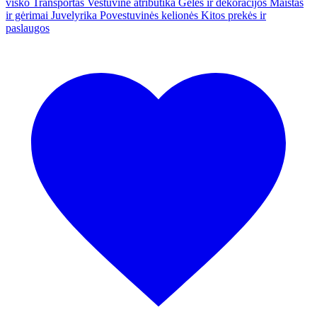
visko
Transportas
Vestuvinė atributika
Gėlės ir dekoracijos
Maistas
ir gėrimai
Juvelyrika
Povestuvinės kelionės
Kitos prekės ir
paslaugos