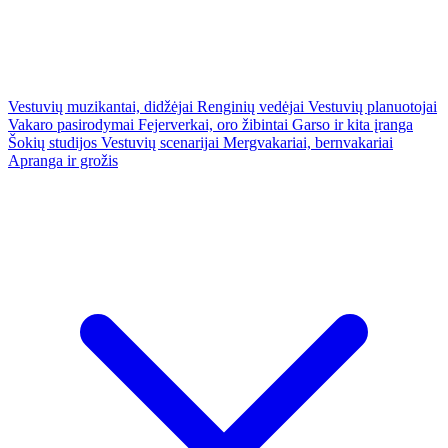
Vestuvių muzikantai, didžėjai
Renginių vedėjai
Vestuvių planuotojai
Vakaro pasirodymai
Fejerverkai, oro žibintai
Garso ir kita įranga
Šokių studijos
Vestuvių scenarijai
Mergvakariai, bernvakariai
Apranga ir grožis