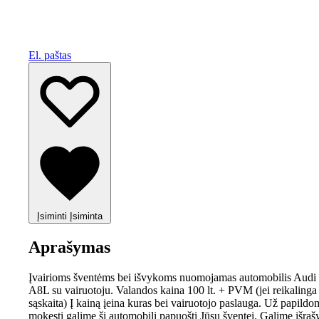
El. paštas
Įsiminti
Įsiminta
Aprašymas
Įvairioms šventėms bei išvykoms nuomojamas automobilis Audi
A8L su vairuotoju. Valandos kaina 100 lt. + PVM (jei reikalinga
sąskaita) Į kainą įeina kuras bei vairuotojo paslauga. Už papildo
mokestį galime šį automobilį papuošti Jūsų šventei. Galime išrašy