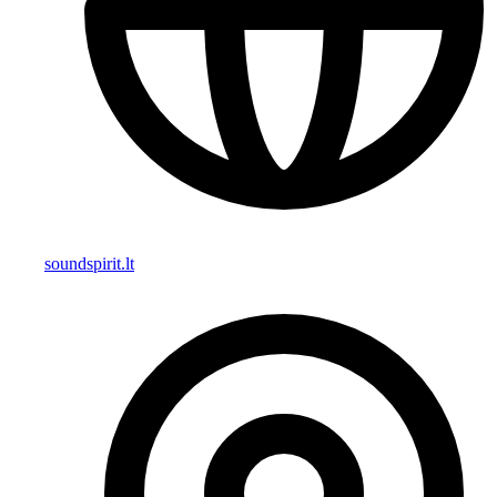
soundspirit.lt