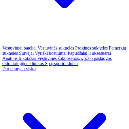
Vestuviniai bateliai
Vestuvinės suknelės
Proginės suknelės
Pamergių
suknelės
Siuvėjai
Vyriški kostiumai
Papuošalai ir aksesuarai
Apatinis trikotažas
Vestuvinės šukuosenos, grožio paslaugos
Odontologijos klinikos
Spa, sporto klubai
Dar daugiau visko