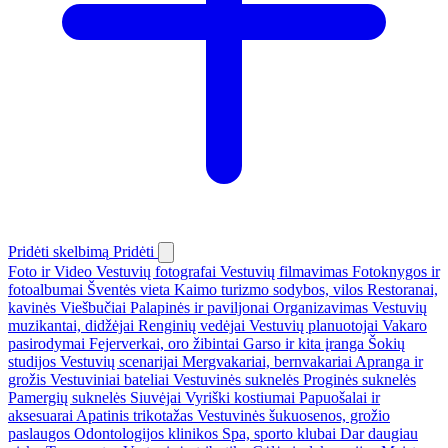
Pridėti skelbimą
Pridėti
Foto ir Video
Vestuvių fotografai
Vestuvių filmavimas
Fotoknygos ir
fotoalbumai
Šventės vieta
Kaimo turizmo sodybos, vilos
Restoranai,
kavinės
Viešbučiai
Palapinės ir paviljonai
Organizavimas
Vestuvių
muzikantai, didžėjai
Renginių vedėjai
Vestuvių planuotojai
Vakaro
pasirodymai
Fejerverkai, oro žibintai
Garso ir kita įranga
Šokių
studijos
Vestuvių scenarijai
Mergvakariai, bernvakariai
Apranga ir
grožis
Vestuviniai bateliai
Vestuvinės suknelės
Proginės suknelės
Pamergių suknelės
Siuvėjai
Vyriški kostiumai
Papuošalai ir
aksesuarai
Apatinis trikotažas
Vestuvinės šukuosenos, grožio
paslaugos
Odontologijos klinikos
Spa, sporto klubai
Dar daugiau