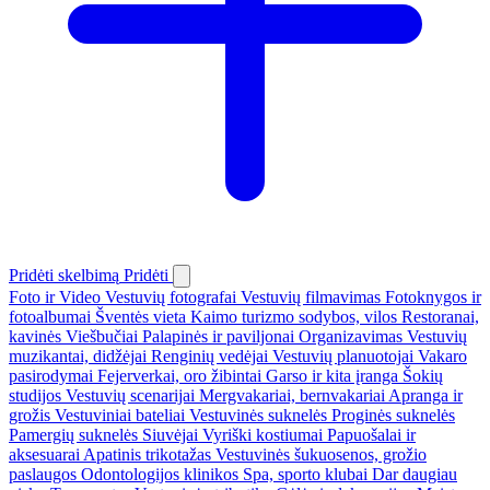
Pridėti skelbimą
Pridėti
Foto ir Video
Vestuvių fotografai
Vestuvių filmavimas
Fotoknygos ir
fotoalbumai
Šventės vieta
Kaimo turizmo sodybos, vilos
Restoranai,
kavinės
Viešbučiai
Palapinės ir paviljonai
Organizavimas
Vestuvių
muzikantai, didžėjai
Renginių vedėjai
Vestuvių planuotojai
Vakaro
pasirodymai
Fejerverkai, oro žibintai
Garso ir kita įranga
Šokių
studijos
Vestuvių scenarijai
Mergvakariai, bernvakariai
Apranga ir
grožis
Vestuviniai bateliai
Vestuvinės suknelės
Proginės suknelės
Pamergių suknelės
Siuvėjai
Vyriški kostiumai
Papuošalai ir
aksesuarai
Apatinis trikotažas
Vestuvinės šukuosenos, grožio
paslaugos
Odontologijos klinikos
Spa, sporto klubai
Dar daugiau