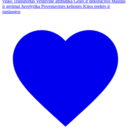
visko
Transportas
Vestuvinė atributika
Gėlės ir dekoracijos
Maistas
ir gėrimai
Juvelyrika
Povestuvinės kelionės
Kitos prekės ir
paslaugos