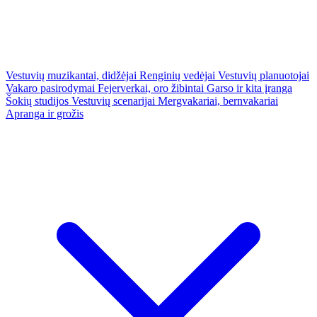
Vestuvių muzikantai, didžėjai
Renginių vedėjai
Vestuvių planuotojai
Vakaro pasirodymai
Fejerverkai, oro žibintai
Garso ir kita įranga
Šokių studijos
Vestuvių scenarijai
Mergvakariai, bernvakariai
Apranga ir grožis