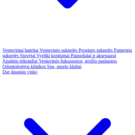
Vestuviniai bateliai
Vestuvinės suknelės
Proginės suknelės
Pamergių
suknelės
Siuvėjai
Vyriški kostiumai
Papuošalai ir aksesuarai
Apatinis trikotažas
Vestuvinės šukuosenos, grožio paslaugos
Odontologijos klinikos
Spa, sporto klubai
Dar daugiau visko