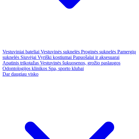
Vestuviniai bateliai
Vestuvinės suknelės
Proginės suknelės
Pamergių
suknelės
Siuvėjai
Vyriški kostiumai
Papuošalai ir aksesuarai
Apatinis trikotažas
Vestuvinės šukuosenos, grožio paslaugos
Odontologijos klinikos
Spa, sporto klubai
Dar daugiau visko