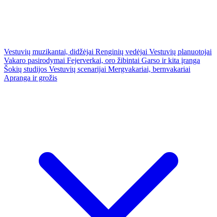
Vestuvių muzikantai, didžėjai
Renginių vedėjai
Vestuvių planuotojai
Vakaro pasirodymai
Fejerverkai, oro žibintai
Garso ir kita įranga
Šokių studijos
Vestuvių scenarijai
Mergvakariai, bernvakariai
Apranga ir grožis