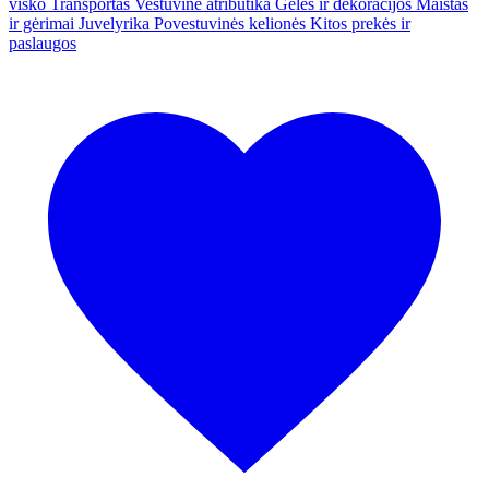
visko
Transportas
Vestuvinė atributika
Gėlės ir dekoracijos
Maistas
ir gėrimai
Juvelyrika
Povestuvinės kelionės
Kitos prekės ir
paslaugos