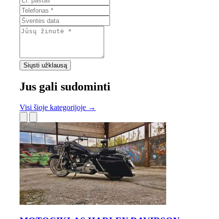
Siųsti užklausą
Jus gali sudominti
Visi šioje kategorijoje →