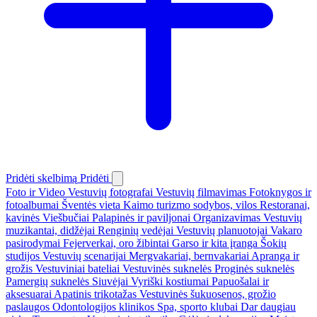
Pridėti skelbimą
Pridėti
Foto ir Video
Vestuvių fotografai
Vestuvių filmavimas
Fotoknygos ir
fotoalbumai
Šventės vieta
Kaimo turizmo sodybos, vilos
Restoranai,
kavinės
Viešbučiai
Palapinės ir paviljonai
Organizavimas
Vestuvių
muzikantai, didžėjai
Renginių vedėjai
Vestuvių planuotojai
Vakaro
pasirodymai
Fejerverkai, oro žibintai
Garso ir kita įranga
Šokių
studijos
Vestuvių scenarijai
Mergvakariai, bernvakariai
Apranga ir
grožis
Vestuviniai bateliai
Vestuvinės suknelės
Proginės suknelės
Pamergių suknelės
Siuvėjai
Vyriški kostiumai
Papuošalai ir
aksesuarai
Apatinis trikotažas
Vestuvinės šukuosenos, grožio
paslaugos
Odontologijos klinikos
Spa, sporto klubai
Dar daugiau