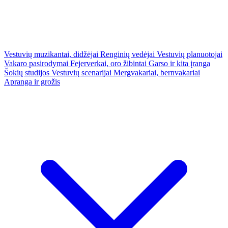
Vestuvių muzikantai, didžėjai
Renginių vedėjai
Vestuvių planuotojai
Vakaro pasirodymai
Fejerverkai, oro žibintai
Garso ir kita įranga
Šokių studijos
Vestuvių scenarijai
Mergvakariai, bernvakariai
Apranga ir grožis