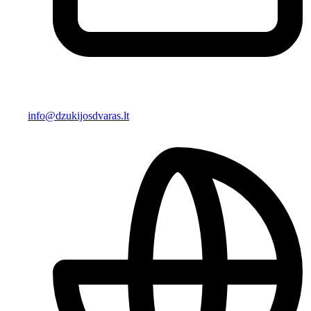
info@dzukijosdvaras.lt