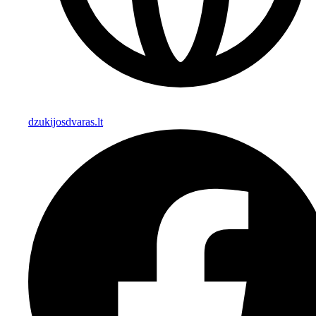
dzukijosdvaras.lt