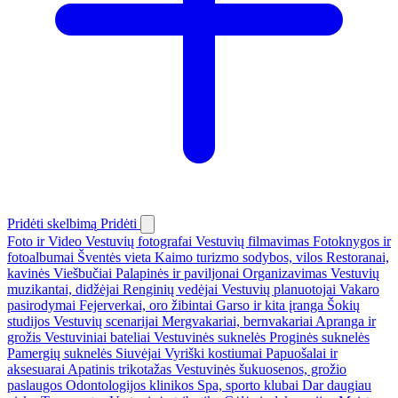
Pridėti skelbimą
Pridėti
Foto ir Video
Vestuvių fotografai
Vestuvių filmavimas
Fotoknygos ir
fotoalbumai
Šventės vieta
Kaimo turizmo sodybos, vilos
Restoranai,
kavinės
Viešbučiai
Palapinės ir paviljonai
Organizavimas
Vestuvių
muzikantai, didžėjai
Renginių vedėjai
Vestuvių planuotojai
Vakaro
pasirodymai
Fejerverkai, oro žibintai
Garso ir kita įranga
Šokių
studijos
Vestuvių scenarijai
Mergvakariai, bernvakariai
Apranga ir
grožis
Vestuviniai bateliai
Vestuvinės suknelės
Proginės suknelės
Pamergių suknelės
Siuvėjai
Vyriški kostiumai
Papuošalai ir
aksesuarai
Apatinis trikotažas
Vestuvinės šukuosenos, grožio
paslaugos
Odontologijos klinikos
Spa, sporto klubai
Dar daugiau