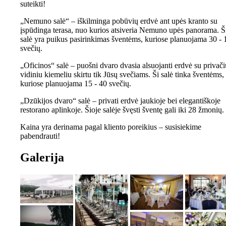
suteikti!
„Nemuno salė“ – iškilminga pobūvių erdvė ant upės kranto su
įspūdinga terasa, nuo kurios atsiveria Nemuno upės panorama. Š
salė yra puikus pasirinkimas šventėms, kuriose planuojama 30 - 
svečių.
„Oficinos“ salė – puošni dvaro dvasia alsuojanti erdvė su privači
vidiniu kiemeliu skirtu tik Jūsų svečiams. Ši salė tinka šventėms,
kuriose planuojama 15 - 40 svečių.
„Dzūkijos dvaro“ salė – privati erdvė jaukioje bei elegantiškoje
restorano aplinkoje. Šioje salėje švęsti šventę gali iki 28 žmonių.
Kaina yra derinama pagal kliento poreikius – susisiekime
pabendrauti!
Galerija