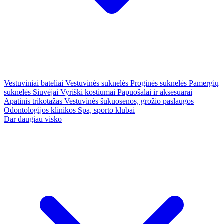
Vestuviniai bateliai
Vestuvinės suknelės
Proginės suknelės
Pamergių
suknelės
Siuvėjai
Vyriški kostiumai
Papuošalai ir aksesuarai
Apatinis trikotažas
Vestuvinės šukuosenos, grožio paslaugos
Odontologijos klinikos
Spa, sporto klubai
Dar daugiau visko