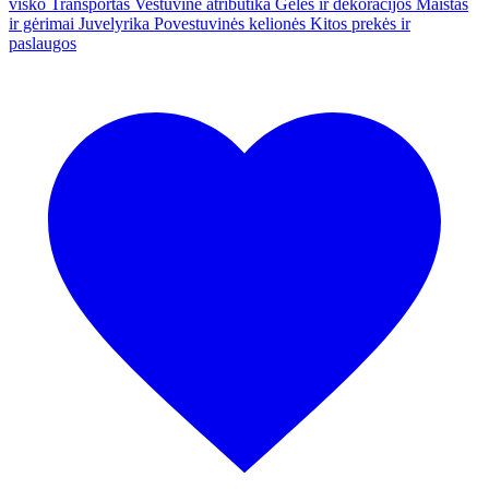
visko
Transportas
Vestuvinė atributika
Gėlės ir dekoracijos
Maistas
ir gėrimai
Juvelyrika
Povestuvinės kelionės
Kitos prekės ir
paslaugos