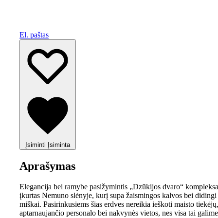
El. paštas
Įsiminti
Įsiminta
Aprašymas
Elegancija bei ramybe pasižymintis „Dzūkijos dvaro“ kompleks
įkurtas Nemuno slėnyje, kurį supa žaismingos kalvos bei didingi
miškai. Pasirinkusiems šias erdves nereikia ieškoti maisto tiekėjų
aptarnaujančio personalo bei nakvynės vietos, nes visa tai galime