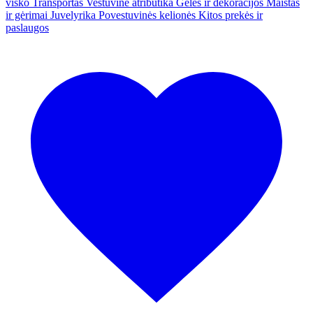
visko
Transportas
Vestuvinė atributika
Gėlės ir dekoracijos
Maistas
ir gėrimai
Juvelyrika
Povestuvinės kelionės
Kitos prekės ir
paslaugos