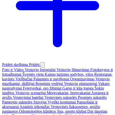
Pridėti skelbimą
Pridėti
Foto ir Video
Vestuvių fotografai
Vestuvių filmavimas
Fotoknygos ir
fotoalbumai
Šventės vieta
Kaimo turizmo sodybos, vilos
Restoranai,
kavinės
Viešbučiai
Palapinės ir paviljonai
Organizavimas
Vestuvių
muzikantai, didžėjai
Renginių vedėjai
Vestuvių planuotojai
Vakaro
pasirodymai
Fejerverkai, oro žibintai
Garso ir kita įranga
Šokių
studijos
Vestuvių scenarijai
Mergvakariai, bernvakariai
Apranga ir
grožis
Vestuviniai bateliai
Vestuvinės suknelės
Proginės suknelės
Pamergių suknelės
Siuvėjai
Vyriški kostiumai
Papuošalai ir
aksesuarai
Apatinis trikotažas
Vestuvinės šukuosenos, grožio
paslaugos
Odontologijos klinikos
Spa, sporto klubai
Dar daugiau