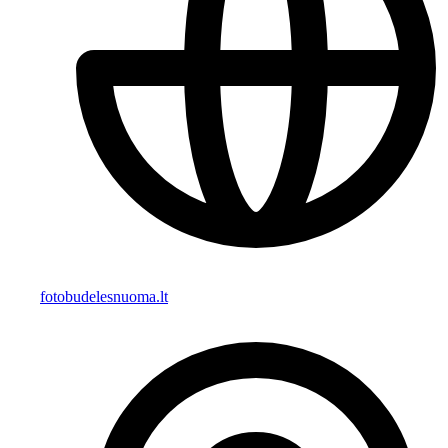
fotobudelesnuoma.lt