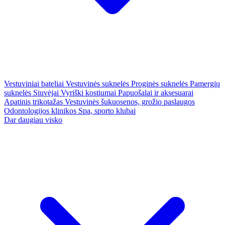
Vestuviniai bateliai
Vestuvinės suknelės
Proginės suknelės
Pamergių
suknelės
Siuvėjai
Vyriški kostiumai
Papuošalai ir aksesuarai
Apatinis trikotažas
Vestuvinės šukuosenos, grožio paslaugos
Odontologijos klinikos
Spa, sporto klubai
Dar daugiau visko