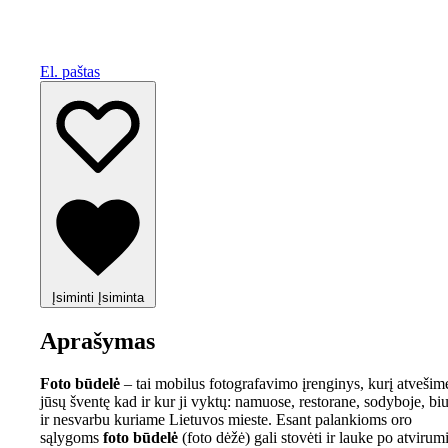
El. paštas
Įsiminti
Įsiminta
Aprašymas
Foto būdelė
– tai mobilus fotografavimo įrenginys, kurį atvešime
jūsų šventę kad ir kur ji vyktų: namuose, restorane, sodyboje, bi
ir nesvarbu kuriame Lietuvos mieste. Esant palankioms oro
sąlygoms
foto būdelė
(foto dėžė) gali stovėti ir lauke po atvirum