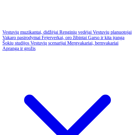
Vestuvių muzikantai, didžėjai
Renginių vedėjai
Vestuvių planuotojai
Vakaro pasirodymai
Fejerverkai, oro žibintai
Garso ir kita įranga
Šokių studijos
Vestuvių scenarijai
Mergvakariai, bernvakariai
Apranga ir grožis