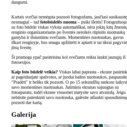
dangumi.
Kartais svečiai nemėgsta pozuoti fotografams, jaučiasi susikaustę
nesmagiai – tad
fotobūdelės nuoma
– puiki išeitis! Fotografuoja
su foto būdele viskas vyksta automatiškai, nėra jokių kitų žmoni
renginio organizatoriams po šventės nereikės rūpintis nuotraukų
gamyba ir išsiuntimu svečiams. Momentines nuotraukas, gavus
iškart renginyje, bus smagu apžiūrėti ir aptarti ir tai tikrai pagyvi
jūsų šventę.
Ši pramoga ypač pasiteisina kol svečiams reikia laukti jaunųjų iš
fotosesijos.
Kaip foto būdelė veikia?
Viskas labai paprasta - ekrane pasirink
ar pageidaujate spalvotos, ar juodai baltos nuotraukos, paspausit
"Pradėti" ir beliks tik pozuoti. O po 15 sekundžių rankose laikysi
savo momentines nuotraukas. Jutiminis ekranas sujungtas su
fotoaparatu, todėl ekrane visuomet matysite savo atvaizdą. Jeigu
nebūsite patenkinti savo nuotrauka, galėsite atšaukti spausdinimą 
pozuoti dar kartą.
Galerija