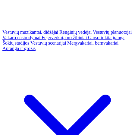
Vestuvių muzikantai, didžėjai
Renginių vedėjai
Vestuvių planuotojai
Vakaro pasirodymai
Fejerverkai, oro žibintai
Garso ir kita įranga
Šokių studijos
Vestuvių scenarijai
Mergvakariai, bernvakariai
Apranga ir grožis