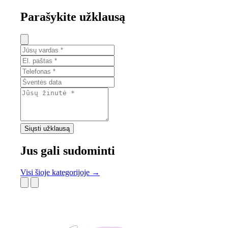
Parašykite užklausą
Siųsti užklausą
Jus gali sudominti
Visi šioje kategorijoje →