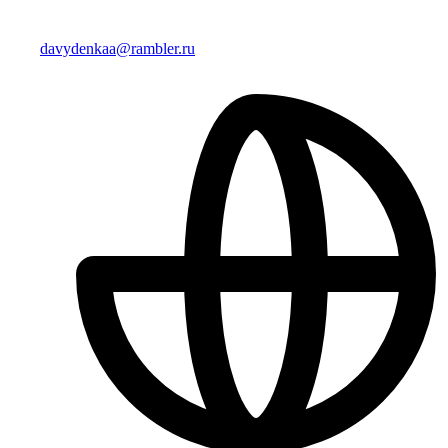
davydenkaa@rambler.ru