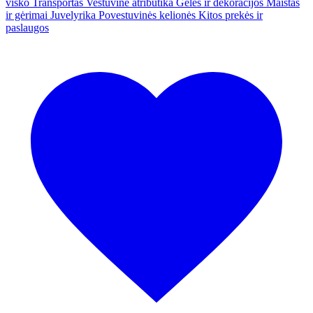
visko
Transportas
Vestuvinė atributika
Gėlės ir dekoracijos
Maistas
ir gėrimai
Juvelyrika
Povestuvinės kelionės
Kitos prekės ir
paslaugos