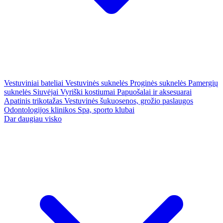
Vestuviniai bateliai
Vestuvinės suknelės
Proginės suknelės
Pamergių
suknelės
Siuvėjai
Vyriški kostiumai
Papuošalai ir aksesuarai
Apatinis trikotažas
Vestuvinės šukuosenos, grožio paslaugos
Odontologijos klinikos
Spa, sporto klubai
Dar daugiau visko