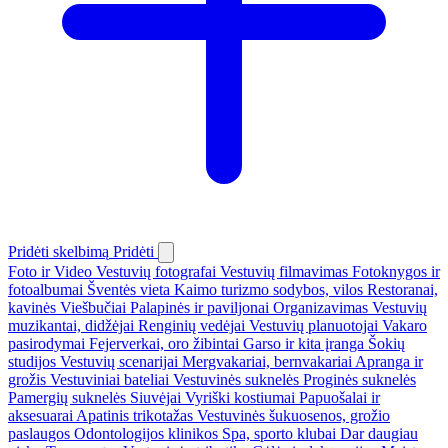
Pridėti skelbimą
Pridėti
Foto ir Video
Vestuvių fotografai
Vestuvių filmavimas
Fotoknygos ir
fotoalbumai
Šventės vieta
Kaimo turizmo sodybos, vilos
Restoranai,
kavinės
Viešbučiai
Palapinės ir paviljonai
Organizavimas
Vestuvių
muzikantai, didžėjai
Renginių vedėjai
Vestuvių planuotojai
Vakaro
pasirodymai
Fejerverkai, oro žibintai
Garso ir kita įranga
Šokių
studijos
Vestuvių scenarijai
Mergvakariai, bernvakariai
Apranga ir
grožis
Vestuviniai bateliai
Vestuvinės suknelės
Proginės suknelės
Pamergių suknelės
Siuvėjai
Vyriški kostiumai
Papuošalai ir
aksesuarai
Apatinis trikotažas
Vestuvinės šukuosenos, grožio
paslaugos
Odontologijos klinikos
Spa, sporto klubai
Dar daugiau