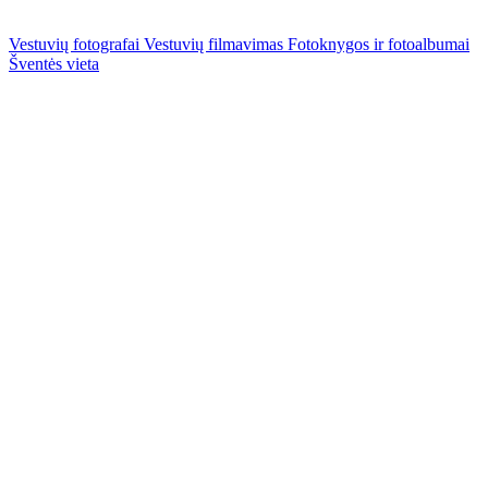
Vestuvių fotografai
Vestuvių filmavimas
Fotoknygos ir fotoalbumai
Šventės vieta