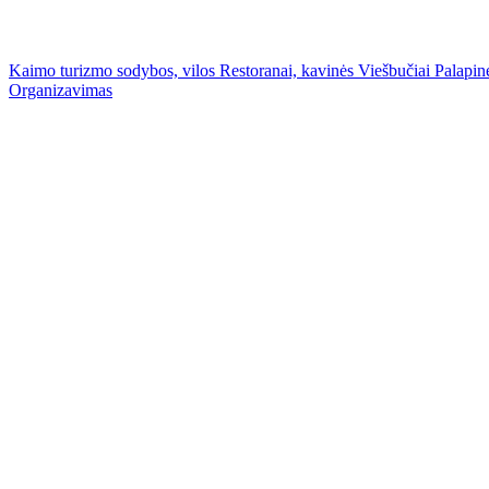
Kaimo turizmo sodybos, vilos
Restoranai, kavinės
Viešbučiai
Palapinė
Organizavimas