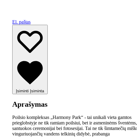
El. paštas
Įsiminti
Įsiminta
Aprašymas
Poilsio kompleksas „Harmony Park“ - tai unikali vieta gamtos
prieglobstyje ne tik ramiam poilsiui, bet ir asmeninėms šventėms,
santuokos ceremonijai bei fotosesijai. Tai ne tik šimtamečių mišk
vinguriuojančių vandens telkinių didybė, prabanga