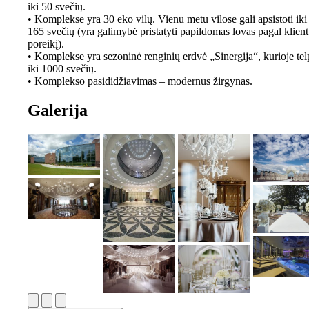
iki 50 svečių.
• Komplekse yra 30 eko vilų. Vienu metu vilose gali apsistoti iki
165 svečių (yra galimybė pristatyti papildomas lovas pagal klien
poreikį).
• Komplekse yra sezoninė renginių erdvė „Sinergija“, kurioje tel
iki 1000 svečių.
• Komplekso pasididžiavimas – modernus žirgynas.
Galerija