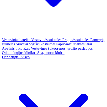
Vestuviniai bateliai
Vestuvinės suknelės
Proginės suknelės
Pamergių
suknelės
Siuvėjai
Vyriški kostiumai
Papuošalai ir aksesuarai
Apatinis trikotažas
Vestuvinės šukuosenos, grožio paslaugos
Odontologijos klinikos
Spa, sporto klubai
Dar daugiau visko