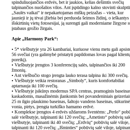
spinduliuojančios erdvės, bet ir jaukios, kelias dešimtis svečių
talpinančios nuošalios vilos. Ant įspūdingo kalno stovinti skulptū
„Saulės vaikai“ ir nepakartojamas miškų peizažas – vieta, kur
jaunieji ir jų tėvai įžiebia bei perduoda šeimos židinį, o ieškantys
išskirtinių vietų fotosesijai, ją surengti gali moderniame žirgyne s
įstabaus grožio žirgais.
Apie „Harmony Park“:
• 5* viešbutyje yra 26 kambariai, kuriuose vienu metu gali apsist
56 svečiai (yra galimybė pristatyti papildomas lovas pagal klient
poreikį).
• Viešbutyje įrengtos 3 konferencijų salės, talpinančios iki 200
žmonių.
• Ant viešbučio stogo įrengta lauko terasa talpina iki 300 svečių.
• Viešbutyje veikia restoranas „Simboly“, kuris komfortabiliai
aptarnauja iki 100 svečių.
• Viešbutyje įsikūręs modernus SPA centras, pramoginis baseina
kaskadomis, masažinėmis įlankomis bei povandeniniais geizeriai
25 m ilgio plaukimo baseinas, šaltojo vandens baseinas, sūkurinė
vonia, pirtys, įrengta turkiško hamamo erdvė.
• Komplekse įrengtos 4 erdvės uždaroms šventėms: „Perlo“ pob
salė viešbutyje, talpinanti iki 120 svečių; „Ametisto“ pobūvių sal
viešbutyje, talpinanti iki 40 svečių; „Erdvių“ pobūvių salė viloje,
talpinanti iki 120 svečių; „Išminties“ pobūvių salė viloje, talpinan