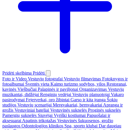
Pridėti skelbimą
Pridėti
Foto ir Video
Vestuvių fotografai
Vestuvių filmavimas
Fotoknygos ir
fotoalbumai
Šventės vieta
Kaimo turizmo sodybos, vilos
Restoranai,
kavinės
Viešbučiai
Palapinės ir paviljonai
Organizavimas
Vestuvių
muzikantai, didžėjai
Renginių vedėjai
Vestuvių planuotojai
Vakaro
pasirodymai
Fejerverkai, oro žibintai
Garso ir kita įranga
Šokių
studijos
Vestuvių scenarijai
Mergvakariai, bernvakariai
Apranga ir
grožis
Vestuviniai bateliai
Vestuvinės suknelės
Proginės suknelės
Pamergių suknelės
Siuvėjai
Vyriški kostiumai
Papuošalai ir
aksesuarai
Apatinis trikotažas
Vestuvinės šukuosenos, grožio
paslaugos
Odontologijos klinikos
Spa, sporto klubai
Dar daugiau