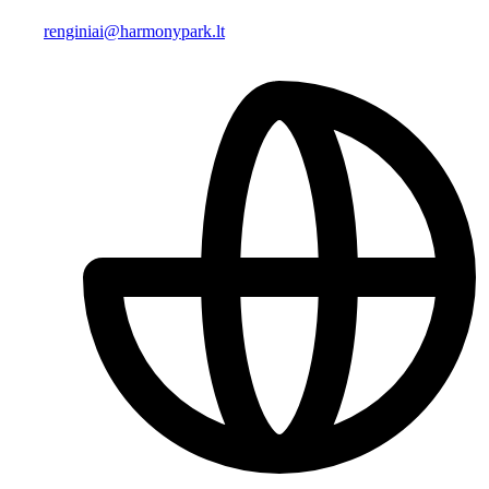
renginiai@harmonypark.lt