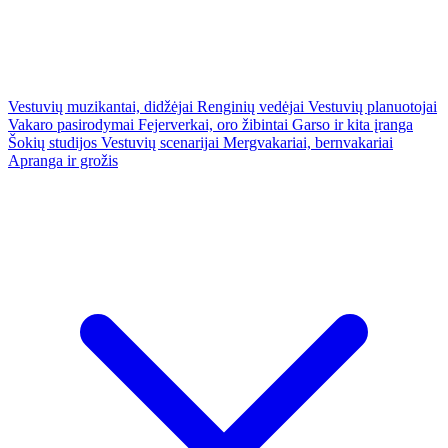
Vestuvių muzikantai, didžėjai
Renginių vedėjai
Vestuvių planuotojai
Vakaro pasirodymai
Fejerverkai, oro žibintai
Garso ir kita įranga
Šokių studijos
Vestuvių scenarijai
Mergvakariai, bernvakariai
Apranga ir grožis