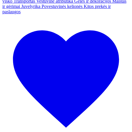
visko
Transportas
Vestuvinė atributika
Gėlės ir dekoracijos
Maistas
ir gėrimai
Juvelyrika
Povestuvinės kelionės
Kitos prekės ir
paslaugos