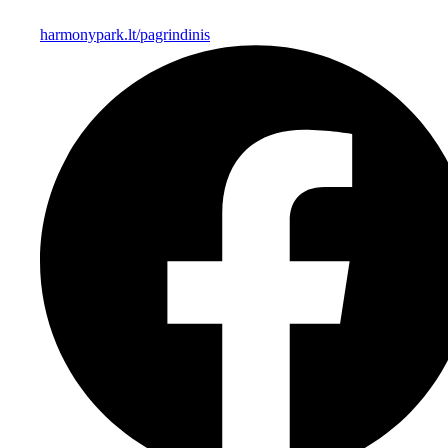
harmonypark.lt/pagrindinis