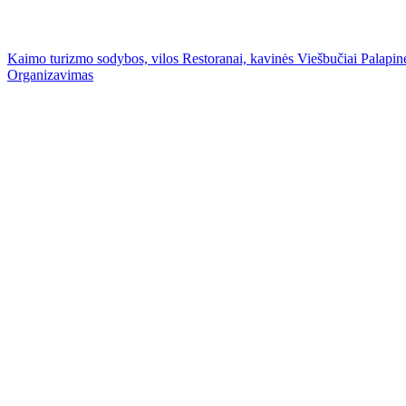
Kaimo turizmo sodybos, vilos
Restoranai, kavinės
Viešbučiai
Palapinė
Organizavimas