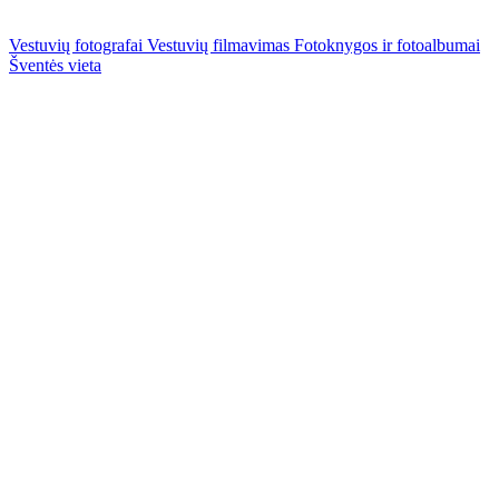
Vestuvių fotografai
Vestuvių filmavimas
Fotoknygos ir fotoalbumai
Šventės vieta