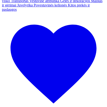
visko
Transportas
Vestuvinė atributika
Gėlės ir dekoracijos
Maistas
ir gėrimai
Juvelyrika
Povestuvinės kelionės
Kitos prekės ir
paslaugos