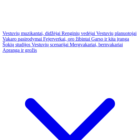
Vestuvių muzikantai, didžėjai
Renginių vedėjai
Vestuvių planuotojai
Vakaro pasirodymai
Fejerverkai, oro žibintai
Garso ir kita įranga
Šokių studijos
Vestuvių scenarijai
Mergvakariai, bernvakariai
Apranga ir grožis