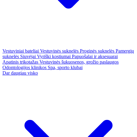
Vestuviniai bateliai
Vestuvinės suknelės
Proginės suknelės
Pamergių
suknelės
Siuvėjai
Vyriški kostiumai
Papuošalai ir aksesuarai
Apatinis trikotažas
Vestuvinės šukuosenos, grožio paslaugos
Odontologijos klinikos
Spa, sporto klubai
Dar daugiau visko