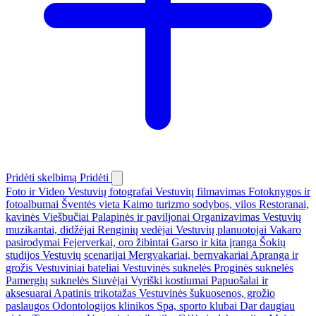
Pridėti skelbimą
Pridėti
Foto ir Video
Vestuvių fotografai
Vestuvių filmavimas
Fotoknygos ir
fotoalbumai
Šventės vieta
Kaimo turizmo sodybos, vilos
Restoranai,
kavinės
Viešbučiai
Palapinės ir paviljonai
Organizavimas
Vestuvių
muzikantai, didžėjai
Renginių vedėjai
Vestuvių planuotojai
Vakaro
pasirodymai
Fejerverkai, oro žibintai
Garso ir kita įranga
Šokių
studijos
Vestuvių scenarijai
Mergvakariai, bernvakariai
Apranga ir
grožis
Vestuviniai bateliai
Vestuvinės suknelės
Proginės suknelės
Pamergių suknelės
Siuvėjai
Vyriški kostiumai
Papuošalai ir
aksesuarai
Apatinis trikotažas
Vestuvinės šukuosenos, grožio
paslaugos
Odontologijos klinikos
Spa, sporto klubai
Dar daugiau