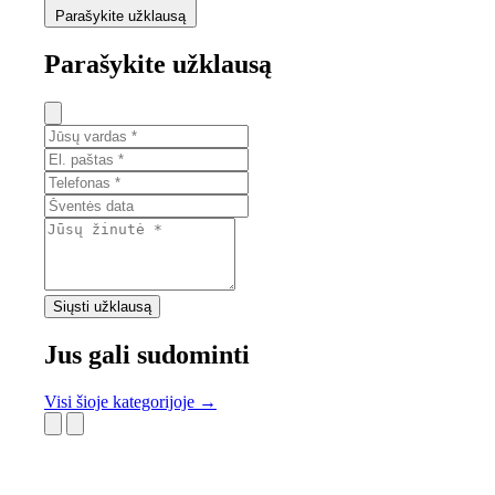
Parašykite užklausą
Parašykite užklausą
Siųsti užklausą
Jus gali sudominti
Visi šioje kategorijoje →