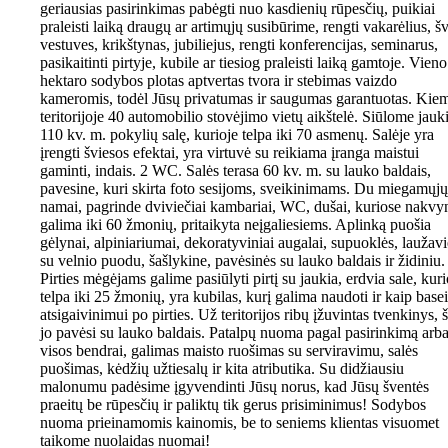
geriausias pasirinkimas pabėgti nuo kasdienių rūpesčių, puikiai
praleisti laiką draugų ar artimųjų susibūrime, rengti vakarėlius, šv
vestuves, krikštynas, jubiliejus, rengti konferencijas, seminarus,
pasikaitinti pirtyje, kubile ar tiesiog praleisti laiką gamtoje. Vieno
hektaro sodybos plotas aptvertas tvora ir stebimas vaizdo
kameromis, todėl Jūsų privatumas ir saugumas garantuotas. Kie
teritorijoje 40 automobilio stovėjimo vietų aikštelė. Siūlome jauk
110 kv. m. pokylių salę, kurioje telpa iki 70 asmenų. Salėje yra
įrengti šviesos efektai, yra virtuvė su reikiama įranga maistui
gaminti, indais. 2 WC. Salės terasa 60 kv. m. su lauko baldais,
pavesine, kuri skirta foto sesijoms, sveikinimams. Du miegamųjų
namai, pagrinde dviviečiai kambariai, WC, dušai, kuriose nakvy
galima iki 60 žmonių, pritaikyta neįgaliesiems. Aplinką puošia
gėlynai, alpiniariumai, dekoratyviniai augalai, supuoklės, laužavi
su velnio puodu, šašlykine, pavėsinės su lauko baldais ir židiniu.
Pirties mėgėjams galime pasiūlyti pirtį su jaukia, erdvia sale, kuri
telpa iki 25 žmonių, yra kubilas, kurį galima naudoti ir kaip base
atsigaivinimui po pirties. Už teritorijos ribų įžuvintas tvenkinys, š
jo pavėsi su lauko baldais. Patalpų nuoma pagal pasirinkimą arb
visos bendrai, galimas maisto ruošimas su serviravimu, salės
puošimas, kėdžių užtiesalų ir kita atributika. Su didžiausiu
malonumu padėsime įgyvendinti Jūsų norus, kad Jūsų šventės
praeitų be rūpesčių ir paliktų tik gerus prisiminimus! Sodybos
nuoma prieinamomis kainomis, be to seniems klientas visuomet
taikome nuolaidas nuomai!