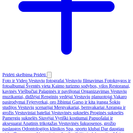
Pridėti skelbimą
Pridėti
Foto ir Video
Vestuvių fotografai
Vestuvių filmavimas
Fotoknygos ir
fotoalbumai
Šventės vieta
Kaimo turizmo sodybos, vilos
Restoranai,
kavinės
Viešbučiai
Palapinės ir paviljonai
Organizavimas
Vestuvių
muzikantai, didžėjai
Renginių vedėjai
Vestuvių planuotojai
Vakaro
pasirodymai
Fejerverkai, oro žibintai
Garso ir kita įranga
Šokių
studijos
Vestuvių scenarijai
Mergvakariai, bernvakariai
Apranga ir
grožis
Vestuviniai bateliai
Vestuvinės suknelės
Proginės suknelės
Pamergių suknelės
Siuvėjai
Vyriški kostiumai
Papuošalai ir
aksesuarai
Apatinis trikotažas
Vestuvinės šukuosenos, grožio
paslaugos
Odontologijos klinikos
Spa, sporto klubai
Dar daugiau