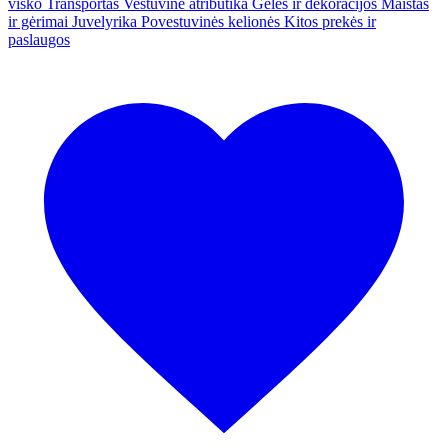
visko
Transportas
Vestuvinė atributika
Gėlės ir dekoracijos
Maistas
ir gėrimai
Juvelyrika
Povestuvinės kelionės
Kitos prekės ir
paslaugos