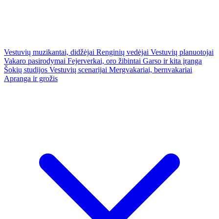
Vestuvių muzikantai, didžėjai
Renginių vedėjai
Vestuvių planuotojai
Vakaro pasirodymai
Fejerverkai, oro žibintai
Garso ir kita įranga
Šokių studijos
Vestuvių scenarijai
Mergvakariai, bernvakariai
Apranga ir grožis