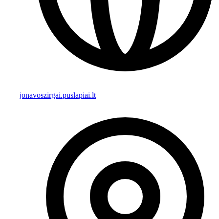
jonavoszirgai.puslapiai.lt