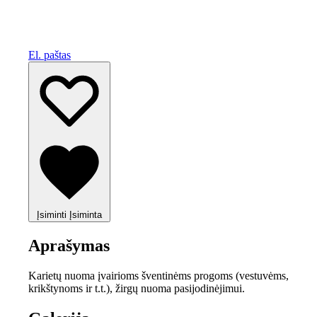
El. paštas
Įsiminti
Įsiminta
Aprašymas
Karietų nuoma įvairioms šventinėms progoms (vestuvėms,
krikštynoms ir t.t.), žirgų nuoma pasijodinėjimui.