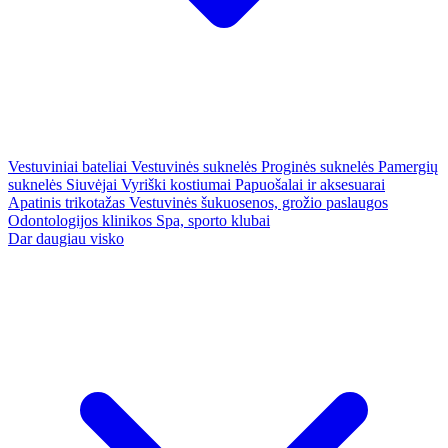
Vestuviniai bateliai
Vestuvinės suknelės
Proginės suknelės
Pamergių
suknelės
Siuvėjai
Vyriški kostiumai
Papuošalai ir aksesuarai
Apatinis trikotažas
Vestuvinės šukuosenos, grožio paslaugos
Odontologijos klinikos
Spa, sporto klubai
Dar daugiau visko