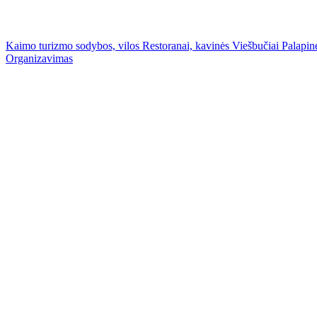
Kaimo turizmo sodybos, vilos
Restoranai, kavinės
Viešbučiai
Palapinė
Organizavimas