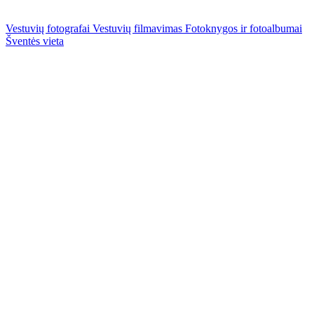
Vestuvių fotografai
Vestuvių filmavimas
Fotoknygos ir fotoalbumai
Šventės vieta