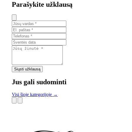
Parašykite užklausą
Siųsti užklausą
Jus gali sudominti
Visi šioje kategorijoje →