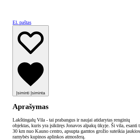
El. paštas
Įsiminti
Įsiminta
Aprašymas
Lakštingalų Vila - tai prabangus ir naujai atidarytas renginių
objektas, kuris yra įsikūręs Jonavos alpakų ūkyje. Ši vila, esanti t
30 km nuo Kauno centro, apsupta gamtos grožio suteikia jaukios
ramybės kupinos aplinkos atmosferą.