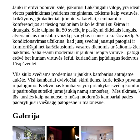
Jauki ir erdvi pobūvių salė, įsikūrusi Lakštingalų viloje, yra ideal
vietos pasirinkimas įvairiems renginiams, tokiems kaip vestuvės,
krikštynos, gimtadieniai, įmonių vakarėliai, seminarai ir
konferencijos ar tiesiog maloniam laiko leidimui su šeima ir
draugais. Salė talpina iki 50 svečių ir pasižymi dideliais langais,
atveriančiais nuostabų vaizdą į sodybos ir miesto kraštovaizdį. S
kondicionavimas užtikrina, kad jūsų svečiai jaustųsi patogiai ir
komfortiškai net karščiausiomis vasaros dienomis ar šaltomis ži
naktimis. Šalia esanti moderniai ir jaukiai įrengta virtuvė - patogi
erdvė bet kuriam virtuvės šefui, kuriančiam įspūdingus šedevrus
Jūsų šventei.
Vila siūlo svečiams modernius ir jaukius kambarius antrajame
aukšte. Visi kambariai dviviečiai, skirti tiems, kurie ieško privat
ir patogumo. Kiekvienas kambarys yra pritaikytas svečių komfor
ir pasiruošęs suteikti jums jaukią namų atmosferą. Mes tikimės, 
jūs jausitės kaip namuose, o mūsų modernūs kambariai padės
padaryti jūsų viešnagę patogesne ir malonesne.
Galerija