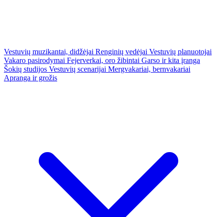
Vestuvių muzikantai, didžėjai
Renginių vedėjai
Vestuvių planuotojai
Vakaro pasirodymai
Fejerverkai, oro žibintai
Garso ir kita įranga
Šokių studijos
Vestuvių scenarijai
Mergvakariai, bernvakariai
Apranga ir grožis