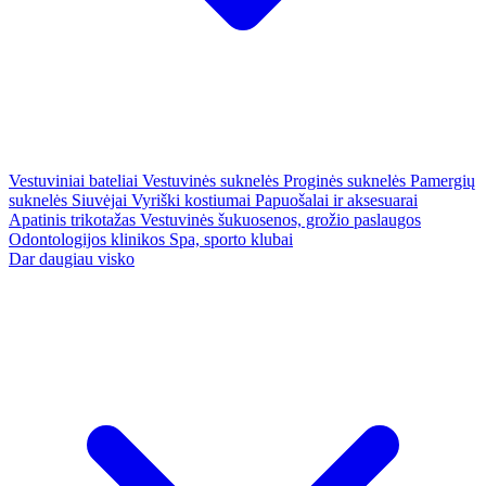
Vestuviniai bateliai
Vestuvinės suknelės
Proginės suknelės
Pamergių
suknelės
Siuvėjai
Vyriški kostiumai
Papuošalai ir aksesuarai
Apatinis trikotažas
Vestuvinės šukuosenos, grožio paslaugos
Odontologijos klinikos
Spa, sporto klubai
Dar daugiau visko