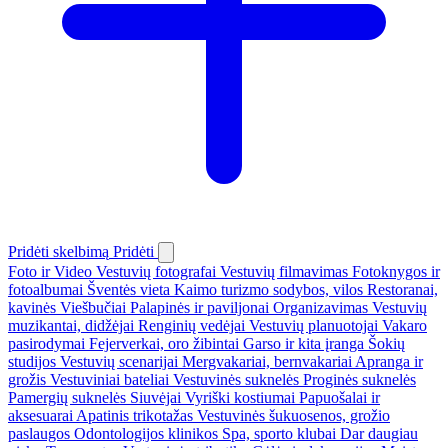
Pridėti skelbimą
Pridėti
Foto ir Video
Vestuvių fotografai
Vestuvių filmavimas
Fotoknygos ir
fotoalbumai
Šventės vieta
Kaimo turizmo sodybos, vilos
Restoranai,
kavinės
Viešbučiai
Palapinės ir paviljonai
Organizavimas
Vestuvių
muzikantai, didžėjai
Renginių vedėjai
Vestuvių planuotojai
Vakaro
pasirodymai
Fejerverkai, oro žibintai
Garso ir kita įranga
Šokių
studijos
Vestuvių scenarijai
Mergvakariai, bernvakariai
Apranga ir
grožis
Vestuviniai bateliai
Vestuvinės suknelės
Proginės suknelės
Pamergių suknelės
Siuvėjai
Vyriški kostiumai
Papuošalai ir
aksesuarai
Apatinis trikotažas
Vestuvinės šukuosenos, grožio
paslaugos
Odontologijos klinikos
Spa, sporto klubai
Dar daugiau