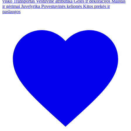
visko
Transportas
Vestuvinė atributika
Gėlės ir dekoracijos
Maistas
ir gėrimai
Juvelyrika
Povestuvinės kelionės
Kitos prekės ir
paslaugos