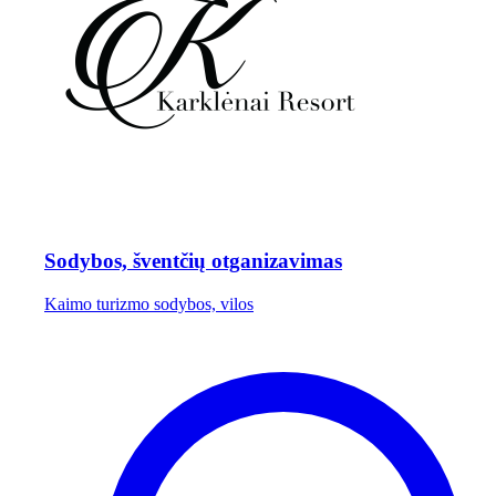
Sodybos, šventčių otganizavimas
Kaimo turizmo sodybos, vilos