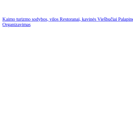
Kaimo turizmo sodybos, vilos
Restoranai, kavinės
Viešbučiai
Palapinė
Organizavimas