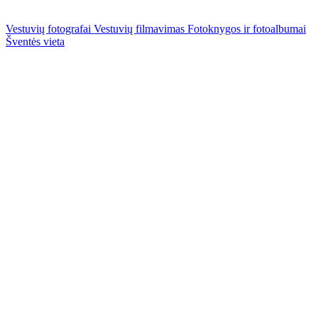
Vestuvių fotografai
Vestuvių filmavimas
Fotoknygos ir fotoalbumai
Šventės vieta