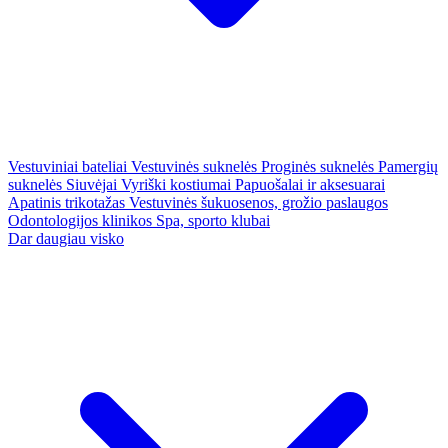
Vestuviniai bateliai
Vestuvinės suknelės
Proginės suknelės
Pamergių
suknelės
Siuvėjai
Vyriški kostiumai
Papuošalai ir aksesuarai
Apatinis trikotažas
Vestuvinės šukuosenos, grožio paslaugos
Odontologijos klinikos
Spa, sporto klubai
Dar daugiau visko