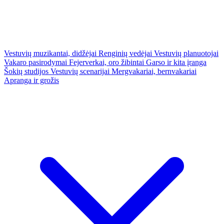
Vestuvių muzikantai, didžėjai
Renginių vedėjai
Vestuvių planuotojai
Vakaro pasirodymai
Fejerverkai, oro žibintai
Garso ir kita įranga
Šokių studijos
Vestuvių scenarijai
Mergvakariai, bernvakariai
Apranga ir grožis