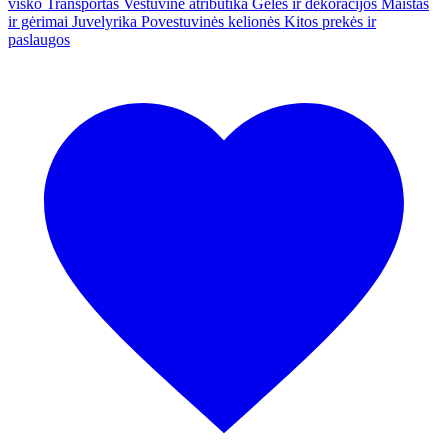
visko
Transportas
Vestuvinė atributika
Gėlės ir dekoracijos
Maistas
ir gėrimai
Juvelyrika
Povestuvinės kelionės
Kitos prekės ir
paslaugos