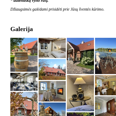
* autentišką vyno rūsį.
Džiaugsimės galėdami prisidėti prie Jūsų šventės kūrimo.
Galerija