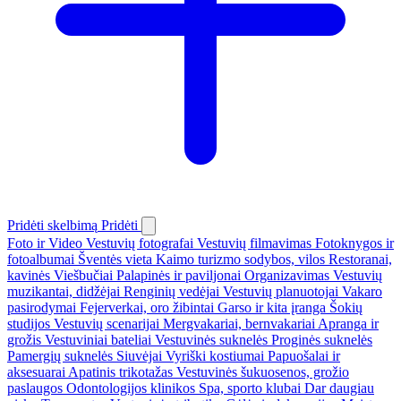
Pridėti skelbimą
Pridėti
Foto ir Video
Vestuvių fotografai
Vestuvių filmavimas
Fotoknygos ir
fotoalbumai
Šventės vieta
Kaimo turizmo sodybos, vilos
Restoranai,
kavinės
Viešbučiai
Palapinės ir paviljonai
Organizavimas
Vestuvių
muzikantai, didžėjai
Renginių vedėjai
Vestuvių planuotojai
Vakaro
pasirodymai
Fejerverkai, oro žibintai
Garso ir kita įranga
Šokių
studijos
Vestuvių scenarijai
Mergvakariai, bernvakariai
Apranga ir
grožis
Vestuviniai bateliai
Vestuvinės suknelės
Proginės suknelės
Pamergių suknelės
Siuvėjai
Vyriški kostiumai
Papuošalai ir
aksesuarai
Apatinis trikotažas
Vestuvinės šukuosenos, grožio
paslaugos
Odontologijos klinikos
Spa, sporto klubai
Dar daugiau