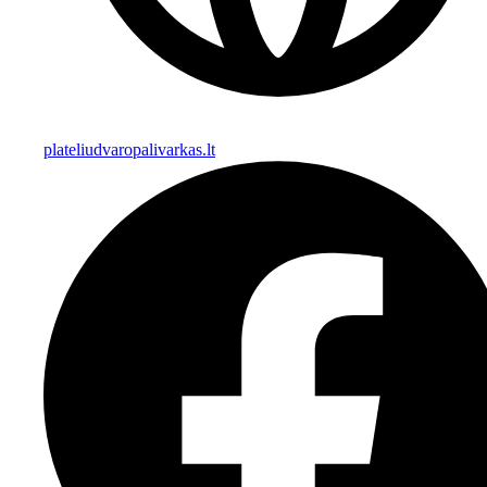
plateliudvaropalivarkas.lt