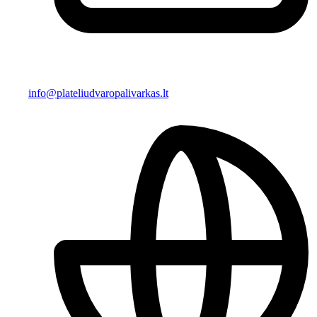
info@plateliudvaropalivarkas.lt