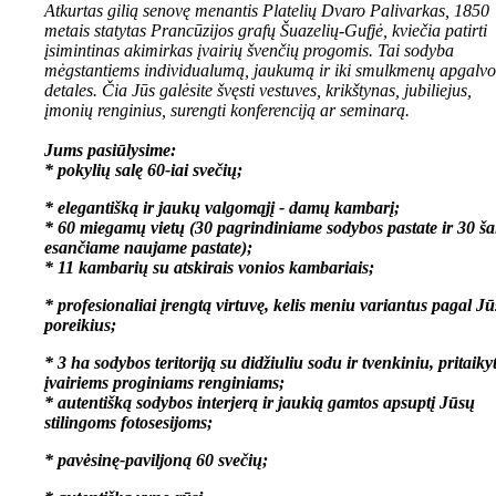
Atkurtas gilią senovę menantis Platelių Dvaro Palivarkas, 1850
metais statytas Prancūzijos grafų Šuazelių-Gufjė, kviečia patirti
įsimintinas akimirkas įvairių švenčių progomis. Tai sodyba
mėgstantiems individualumą, jaukumą ir iki smulkmenų apgalvo
detales. Čia Jūs galėsite švęsti vestuves, krikštynas, jubiliejus,
įmonių renginius, surengti konferenciją ar seminarą.
Jums pasiūlysime:
* pokylių salę 60-iai svečių;
* elegantišką ir jaukų valgomąjį - damų kambarį;
* 60 miegamų vietų (30 pagrindiniame sodybos pastate ir 30 ša
esančiame naujame pastate);
* 11 kambarių su atskirais vonios kambariais;
* profesionaliai įrengtą virtuvę, kelis meniu variantus pagal J
poreikius;
* 3 ha sodybos teritoriją su didžiuliu sodu ir tvenkiniu, pritaiky
įvairiems proginiams renginiams;
* autentišką sodybos interjerą ir jaukią gamtos apsuptį Jūsų
stilingoms fotosesijoms;
* pavėsinę-paviljoną 60 svečių;