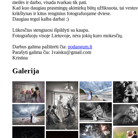
meilės ir darbo, visada tvarkau tik pati.
Kad kuo daugiau prasmingų akimirkų būtų užfiksuota, tai vestuv
krikštynas ir kitus renginius fotografuojame dviese.
Daugiau tegul kalba darbai :)
Lūkesčius stengiuosi išpildyti su kaupu.
Fotografuoju visoje Lietuvoje, nėra jokių kuro mokesčių.
Darbus galima pažiūrėti čia:
podangum.lt
Parašyti galima čia:
1vaisku@gmail.com
Kristina
Galerija