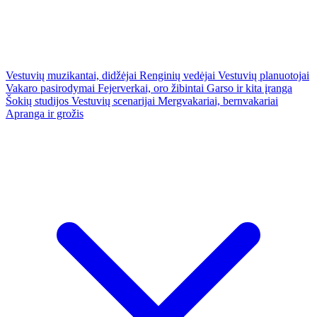
Vestuvių muzikantai, didžėjai
Renginių vedėjai
Vestuvių planuotojai
Vakaro pasirodymai
Fejerverkai, oro žibintai
Garso ir kita įranga
Šokių studijos
Vestuvių scenarijai
Mergvakariai, bernvakariai
Apranga ir grožis