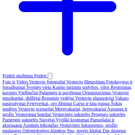
Pridėti skelbimą
Pridėti
Foto ir Video
Vestuvių fotografai
Vestuvių filmavimas
Fotoknygos ir
fotoalbumai
Šventės vieta
Kaimo turizmo sodybos, vilos
Restoranai,
kavinės
Viešbučiai
Palapinės ir paviljonai
Organizavimas
Vestuvių
muzikantai, didžėjai
Renginių vedėjai
Vestuvių planuotojai
Vakaro
pasirodymai
Fejerverkai, oro žibintai
Garso ir kita įranga
Šokių
studijos
Vestuvių scenarijai
Mergvakariai, bernvakariai
Apranga ir
grožis
Vestuviniai bateliai
Vestuvinės suknelės
Proginės suknelės
Pamergių suknelės
Siuvėjai
Vyriški kostiumai
Papuošalai ir
aksesuarai
Apatinis trikotažas
Vestuvinės šukuosenos, grožio
paslaugos
Odontologijos klinikos
Spa, sporto klubai
Dar daugiau