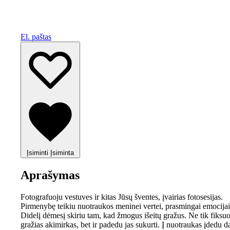
El. paštas
Įsiminti
Įsiminta
Aprašymas
Fotografuoju vestuves ir kitas Jūsų šventes, įvairias fotosesijas.
Pirmenybę teikiu nuotraukos meninei vertei, prasmingai emocijai
Didelį dėmesį skiriu tam, kad žmogus išeitų gražus. Ne tik fiksu
gražias akimirkas, bet ir padedu jas sukurti. Į nuotraukas įdedu 