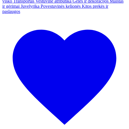
visko
Transportas
Vestuvinė atributika
Gėlės ir dekoracijos
Maistas
ir gėrimai
Juvelyrika
Povestuvinės kelionės
Kitos prekės ir
paslaugos