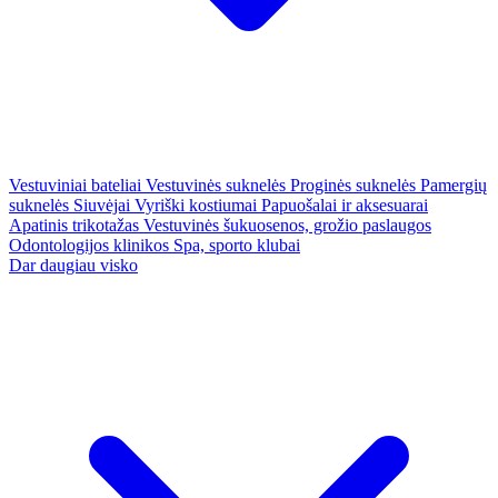
Vestuviniai bateliai
Vestuvinės suknelės
Proginės suknelės
Pamergių
suknelės
Siuvėjai
Vyriški kostiumai
Papuošalai ir aksesuarai
Apatinis trikotažas
Vestuvinės šukuosenos, grožio paslaugos
Odontologijos klinikos
Spa, sporto klubai
Dar daugiau visko