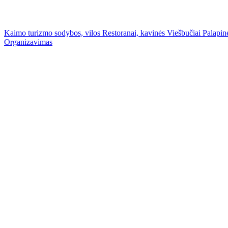
Kaimo turizmo sodybos, vilos
Restoranai, kavinės
Viešbučiai
Palapinė
Organizavimas