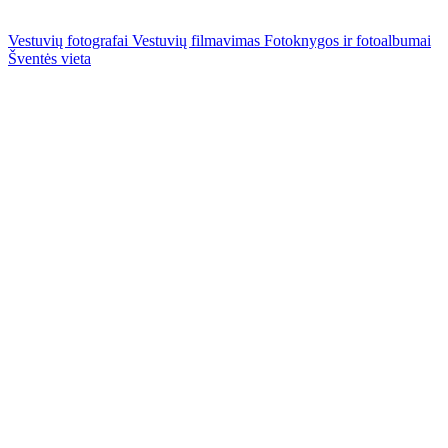
Vestuvių fotografai
Vestuvių filmavimas
Fotoknygos ir fotoalbumai
Šventės vieta