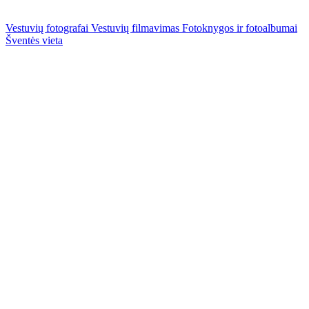
Vestuvių fotografai
Vestuvių filmavimas
Fotoknygos ir fotoalbumai
Šventės vieta