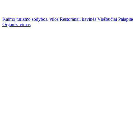
Kaimo turizmo sodybos, vilos
Restoranai, kavinės
Viešbučiai
Palapinė
Organizavimas