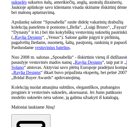
suknelės
sukurtos italų, amerikiečių, anglų, australų dizainerių.
Jaukioje aplinkoje savo klientams visada skiriame išskirtinį dėme
bei malonų aptarnavimą.
Apsilankę salone “Sposabella” rasite didelę vakarinių drabužių
kolekciją panelėms ir ponioms („Bella“, „Luigi Bruno“, „Fayazi
“Dynasty” ir kt.) bei itin kokybiškų vestuvinių suknelių pasirink
(„
Raylia Designs
“, „Venus“). Salone galite įsigyti ir pirštinių,
pagalvėlių žiedams, nuometų, šalių, pasijonių, rankinių ir papuoš
Parduodame
vestuvinius batelius
.
Nuo 2008 m. salonas „Sposabella“ - išskirtinis vienų iš didžiausi
pasaulyje vestuvinės mados namų „
Raylia Designs
“, taip pat ir „
Solano
“ atstovas. Aktyviai savo plėtrą Europoje pradėjusi kompa
„
Raylia Designs
“ iškart buvo pripažinta ekspertų, bei pelnė 200
„Bridal Buyer Awards“ apdovanojimą.
Kolekciją nuolat atnaujina subtilios, elegantiškos, prabangios
proginės ir vestuvinės suknelės, aksesuarai. Jei Jums patikusio
modelio suknelės nėra salone, ją galima užsakyti iš katalogų.
Maloniai laukiame Jūsų!