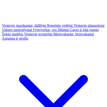
Vestuvių muzikantai, didžėjai
Renginių vedėjai
Vestuvių planuotojai
Vakaro pasirodymai
Fejerverkai, oro žibintai
Garso ir kita įranga
Šokių studijos
Vestuvių scenarijai
Mergvakariai, bernvakariai
Apranga ir grožis