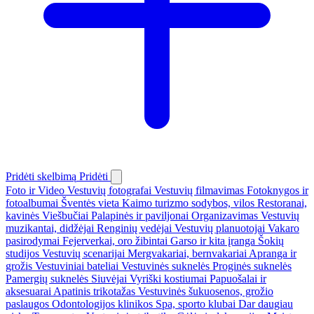
Pridėti skelbimą
Pridėti
Foto ir Video
Vestuvių fotografai
Vestuvių filmavimas
Fotoknygos ir
fotoalbumai
Šventės vieta
Kaimo turizmo sodybos, vilos
Restoranai,
kavinės
Viešbučiai
Palapinės ir paviljonai
Organizavimas
Vestuvių
muzikantai, didžėjai
Renginių vedėjai
Vestuvių planuotojai
Vakaro
pasirodymai
Fejerverkai, oro žibintai
Garso ir kita įranga
Šokių
studijos
Vestuvių scenarijai
Mergvakariai, bernvakariai
Apranga ir
grožis
Vestuviniai bateliai
Vestuvinės suknelės
Proginės suknelės
Pamergių suknelės
Siuvėjai
Vyriški kostiumai
Papuošalai ir
aksesuarai
Apatinis trikotažas
Vestuvinės šukuosenos, grožio
paslaugos
Odontologijos klinikos
Spa, sporto klubai
Dar daugiau