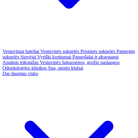
Vestuviniai bateliai
Vestuvinės suknelės
Proginės suknelės
Pamergių
suknelės
Siuvėjai
Vyriški kostiumai
Papuošalai ir aksesuarai
Apatinis trikotažas
Vestuvinės šukuosenos, grožio paslaugos
Odontologijos klinikos
Spa, sporto klubai
Dar daugiau visko