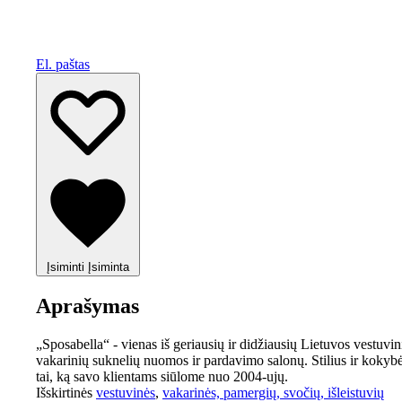
El. paštas
Įsiminti
Įsiminta
Aprašymas
„Sposabella“ - vienas iš geriausių ir didžiausių Lietuvos vestuvini
vakarinių suknelių nuomos ir pardavimo salonų. Stilius ir kokybė
tai, ką savo klientams siūlome nuo 2004-ujų.
Išskirtinės
vestuvinės
,
vakarinės, pamergių, svočių, išleistuvių