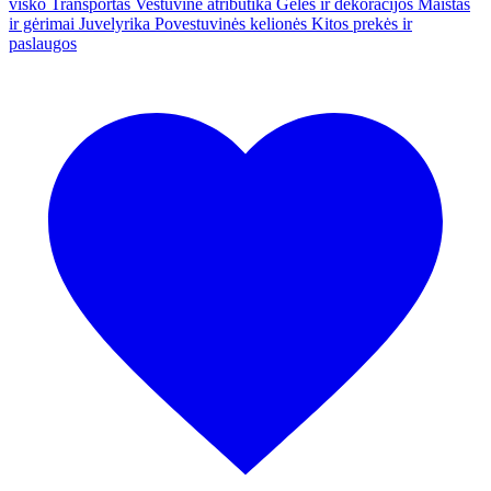
visko
Transportas
Vestuvinė atributika
Gėlės ir dekoracijos
Maistas
ir gėrimai
Juvelyrika
Povestuvinės kelionės
Kitos prekės ir
paslaugos