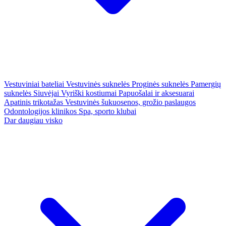
Vestuviniai bateliai
Vestuvinės suknelės
Proginės suknelės
Pamergių
suknelės
Siuvėjai
Vyriški kostiumai
Papuošalai ir aksesuarai
Apatinis trikotažas
Vestuvinės šukuosenos, grožio paslaugos
Odontologijos klinikos
Spa, sporto klubai
Dar daugiau visko