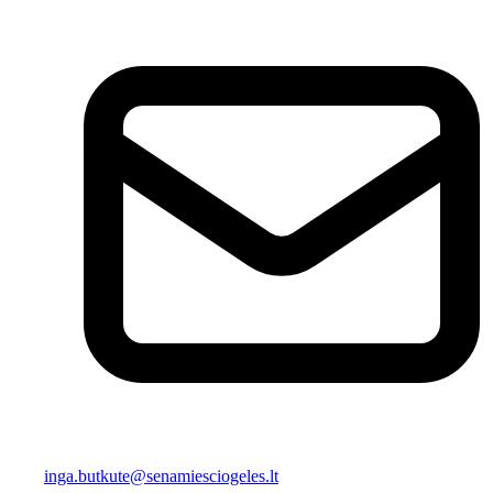
inga.butkute@senamiesciogeles.lt