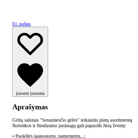
El. paštas
Įsiminti
Įsiminta
Aprašymas
Gėlių salonas "Senamiesčio gėlės" teikiantis platų asortimentą
florisitkos ir fitodizaino paslaugų gali papuošti Jūsų šventę:
• Puokštės jaunosioms, pamergėms...;