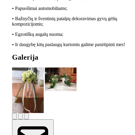
• Papuošimai automobiliams;
• Bažnyčių ir šventinių patalpų dekoravimas gyvų gėlių
kompozicijomis;
• Egzotiškų augalų nuoma;
• Ir daugybę kitų paslaugų kuriomis galime pasirūpinti mes!
Galerija