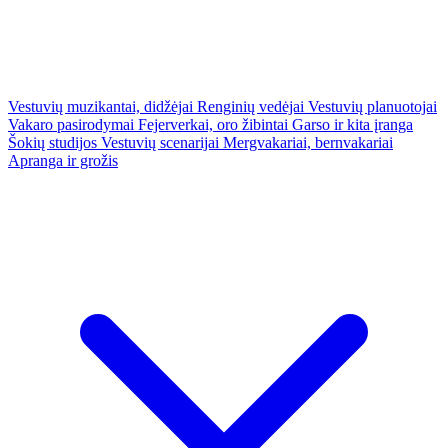
Vestuvių muzikantai, didžėjai
Renginių vedėjai
Vestuvių planuotojai
Vakaro pasirodymai
Fejerverkai, oro žibintai
Garso ir kita įranga
Šokių studijos
Vestuvių scenarijai
Mergvakariai, bernvakariai
Apranga ir grožis