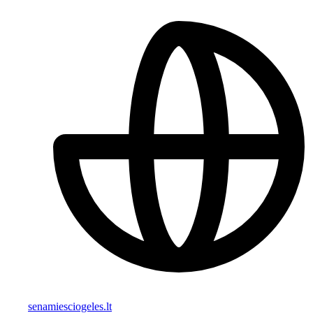
senamiesciogeles.lt