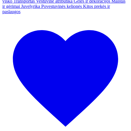
visko
Transportas
Vestuvinė atributika
Gėlės ir dekoracijos
Maistas
ir gėrimai
Juvelyrika
Povestuvinės kelionės
Kitos prekės ir
paslaugos