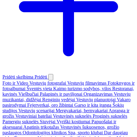
Pridėti skelbimą
Pridėti
Foto ir Video
Vestuvių fotografai
Vestuvių filmavimas
Fotoknygos ir
fotoalbumai
Šventės vieta
Kaimo turizmo sodybos, vilos
Restoranai,
kavinės
Viešbučiai
Palapinės ir paviljonai
Organizavimas
Vestuvių
muzikantai, didžėjai
Renginių vedėjai
Vestuvių planuotojai
Vakaro
pasirodymai
Fejerverkai, oro žibintai
Garso ir kita įranga
Šokių
studijos
Vestuvių scenarijai
Mergvakariai, bernvakariai
Apranga ir
grožis
Vestuviniai bateliai
Vestuvinės suknelės
Proginės suknelės
Pamergių suknelės
Siuvėjai
Vyriški kostiumai
Papuošalai ir
aksesuarai
Apatinis trikotažas
Vestuvinės šukuosenos, grožio
paslaugos
Odontologijos klinikos
Spa, sporto klubai
Dar daugiau