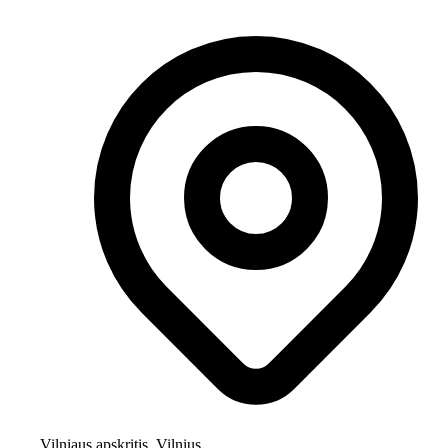
Vilniaus apskritis, Vilnius