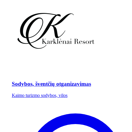
Sodybos, šventčių otganizavimas
Kaimo turizmo sodybos, vilos