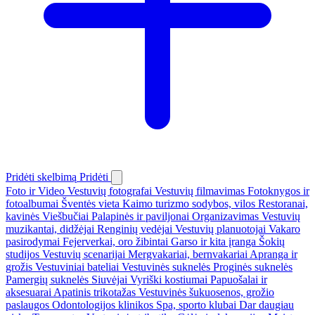
Pridėti skelbimą
Pridėti
Foto ir Video
Vestuvių fotografai
Vestuvių filmavimas
Fotoknygos ir
fotoalbumai
Šventės vieta
Kaimo turizmo sodybos, vilos
Restoranai,
kavinės
Viešbučiai
Palapinės ir paviljonai
Organizavimas
Vestuvių
muzikantai, didžėjai
Renginių vedėjai
Vestuvių planuotojai
Vakaro
pasirodymai
Fejerverkai, oro žibintai
Garso ir kita įranga
Šokių
studijos
Vestuvių scenarijai
Mergvakariai, bernvakariai
Apranga ir
grožis
Vestuviniai bateliai
Vestuvinės suknelės
Proginės suknelės
Pamergių suknelės
Siuvėjai
Vyriški kostiumai
Papuošalai ir
aksesuarai
Apatinis trikotažas
Vestuvinės šukuosenos, grožio
paslaugos
Odontologijos klinikos
Spa, sporto klubai
Dar daugiau