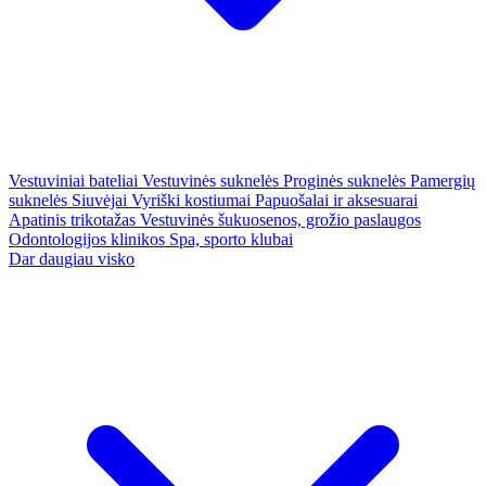
Vestuviniai bateliai
Vestuvinės suknelės
Proginės suknelės
Pamergių
suknelės
Siuvėjai
Vyriški kostiumai
Papuošalai ir aksesuarai
Apatinis trikotažas
Vestuvinės šukuosenos, grožio paslaugos
Odontologijos klinikos
Spa, sporto klubai
Dar daugiau visko