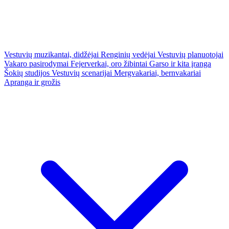
Vestuvių muzikantai, didžėjai
Renginių vedėjai
Vestuvių planuotojai
Vakaro pasirodymai
Fejerverkai, oro žibintai
Garso ir kita įranga
Šokių studijos
Vestuvių scenarijai
Mergvakariai, bernvakariai
Apranga ir grožis