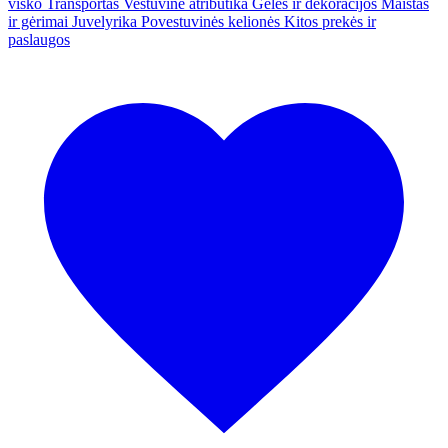
visko
Transportas
Vestuvinė atributika
Gėlės ir dekoracijos
Maistas
ir gėrimai
Juvelyrika
Povestuvinės kelionės
Kitos prekės ir
paslaugos