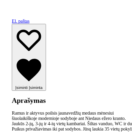
El. paštas
Įsiminti
Įsiminta
Aprašymas
Ramus ir aktyvus poilsis jaunavedžių medaus mėnesiui
šiuolaikiškoje modernioje sodyboje ant Niedaus ežero kranto.
Jaukūs 2-jų, 3-jų ir 4-ių vietų kambariai. Šiltas vanduo, WC ir du
Puikus privažiavimas iki pat sodybos. Jūsų laukia 35 vietų pokyl