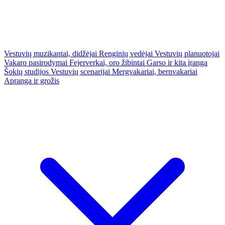
Vestuvių muzikantai, didžėjai
Renginių vedėjai
Vestuvių planuotojai
Vakaro pasirodymai
Fejerverkai, oro žibintai
Garso ir kita įranga
Šokių studijos
Vestuvių scenarijai
Mergvakariai, bernvakariai
Apranga ir grožis