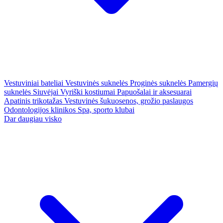
Vestuviniai bateliai
Vestuvinės suknelės
Proginės suknelės
Pamergių
suknelės
Siuvėjai
Vyriški kostiumai
Papuošalai ir aksesuarai
Apatinis trikotažas
Vestuvinės šukuosenos, grožio paslaugos
Odontologijos klinikos
Spa, sporto klubai
Dar daugiau visko