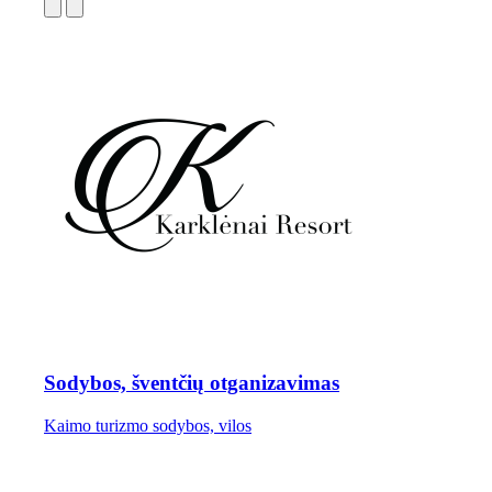
Sodybos, šventčių otganizavimas
Kaimo turizmo sodybos, vilos