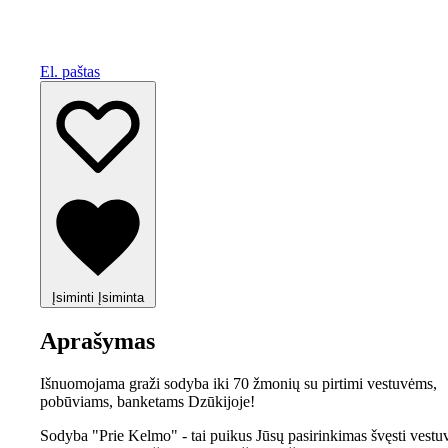
El. paštas
Įsiminti
Įsiminta
Aprašymas
Išnuomojama graži sodyba iki 70 žmonių su pirtimi vestuvėms,
pobūviams, banketams Dzūkijoje!
Sodyba "Prie Kelmo" - tai puikus Jūsų pasirinkimas švęsti vestu