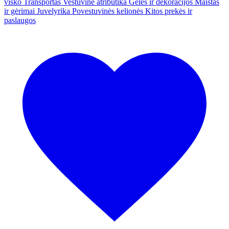
visko
Transportas
Vestuvinė atributika
Gėlės ir dekoracijos
Maistas
ir gėrimai
Juvelyrika
Povestuvinės kelionės
Kitos prekės ir
paslaugos