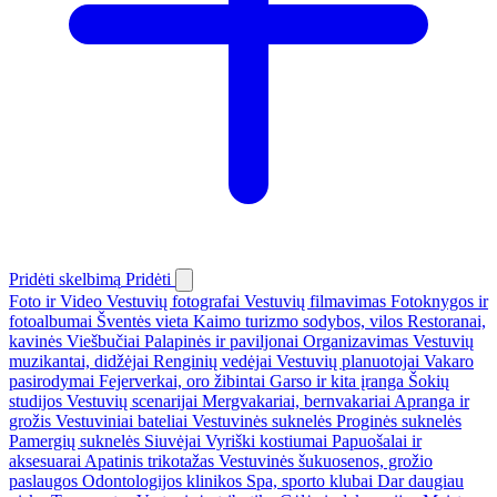
Pridėti skelbimą
Pridėti
Foto ir Video
Vestuvių fotografai
Vestuvių filmavimas
Fotoknygos ir
fotoalbumai
Šventės vieta
Kaimo turizmo sodybos, vilos
Restoranai,
kavinės
Viešbučiai
Palapinės ir paviljonai
Organizavimas
Vestuvių
muzikantai, didžėjai
Renginių vedėjai
Vestuvių planuotojai
Vakaro
pasirodymai
Fejerverkai, oro žibintai
Garso ir kita įranga
Šokių
studijos
Vestuvių scenarijai
Mergvakariai, bernvakariai
Apranga ir
grožis
Vestuviniai bateliai
Vestuvinės suknelės
Proginės suknelės
Pamergių suknelės
Siuvėjai
Vyriški kostiumai
Papuošalai ir
aksesuarai
Apatinis trikotažas
Vestuvinės šukuosenos, grožio
paslaugos
Odontologijos klinikos
Spa, sporto klubai
Dar daugiau