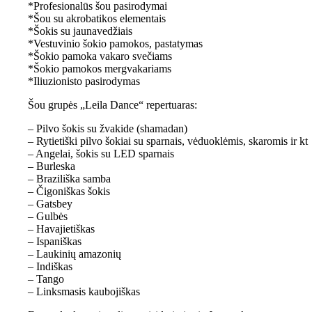
*Profesionalūs šou pasirodymai
*Šou su akrobatikos elementais
*Šokis su jaunavedžiais
*Vestuvinio šokio pamokos, pastatymas
*Šokio pamoka vakaro svečiams
*Šokio pamokos mergvakariams
*Iliuzionisto pasirodymas
Šou grupės „Leila Dance“ repertuaras:
– Pilvo šokis su žvakide (shamadan)
– Rytietiški pilvo šokiai su sparnais, vėduoklėmis, skaromis ir kt
– Angelai, šokis su LED sparnais
– Burleska
– Braziliška samba
– Čigoniškas šokis
– Gatsbey
– Gulbės
– Havajietiškas
– Ispaniškas
– Laukinių amazonių
– Indiškas
– Tango
– Linksmasis kaubojiškas