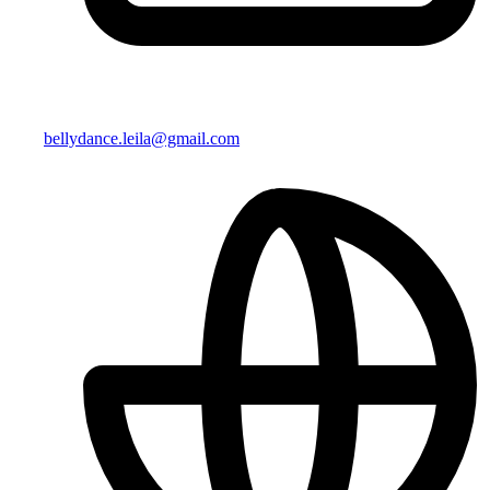
bellydance.leila@gmail.com