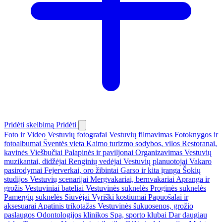
Pridėti skelbimą
Pridėti
Foto ir Video
Vestuvių fotografai
Vestuvių filmavimas
Fotoknygos ir
fotoalbumai
Šventės vieta
Kaimo turizmo sodybos, vilos
Restoranai,
kavinės
Viešbučiai
Palapinės ir paviljonai
Organizavimas
Vestuvių
muzikantai, didžėjai
Renginių vedėjai
Vestuvių planuotojai
Vakaro
pasirodymai
Fejerverkai, oro žibintai
Garso ir kita įranga
Šokių
studijos
Vestuvių scenarijai
Mergvakariai, bernvakariai
Apranga ir
grožis
Vestuviniai bateliai
Vestuvinės suknelės
Proginės suknelės
Pamergių suknelės
Siuvėjai
Vyriški kostiumai
Papuošalai ir
aksesuarai
Apatinis trikotažas
Vestuvinės šukuosenos, grožio
paslaugos
Odontologijos klinikos
Spa, sporto klubai
Dar daugiau