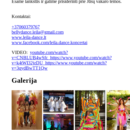
Esame lankstūs ir galime prisiderinti prie Jūsų vakaro temos.
Kontaktai:
+37060379767
bellydance.leila@gmail.com
www.leila-dance.lt
www.facebook.com/leila.dance.koncertai
VIDEO:
youtube.com/watch?
v=CNBLUB4wSfc https://www.youtube.com/watch?
v=k4tWI32jzDU https://www.youtube.com/watch?
v=3qydBwTT1Qw
Galerija