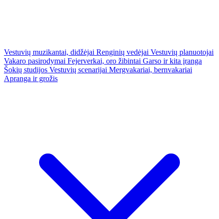
Vestuvių muzikantai, didžėjai
Renginių vedėjai
Vestuvių planuotojai
Vakaro pasirodymai
Fejerverkai, oro žibintai
Garso ir kita įranga
Šokių studijos
Vestuvių scenarijai
Mergvakariai, bernvakariai
Apranga ir grožis