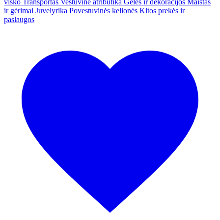
visko
Transportas
Vestuvinė atributika
Gėlės ir dekoracijos
Maistas
ir gėrimai
Juvelyrika
Povestuvinės kelionės
Kitos prekės ir
paslaugos