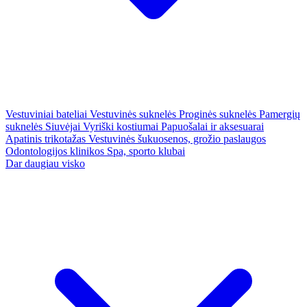
Vestuviniai bateliai
Vestuvinės suknelės
Proginės suknelės
Pamergių
suknelės
Siuvėjai
Vyriški kostiumai
Papuošalai ir aksesuarai
Apatinis trikotažas
Vestuvinės šukuosenos, grožio paslaugos
Odontologijos klinikos
Spa, sporto klubai
Dar daugiau visko