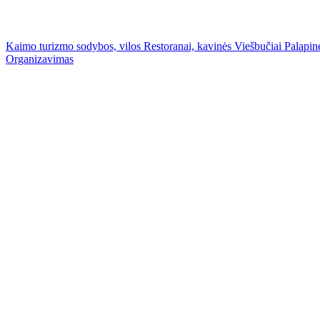
Kaimo turizmo sodybos, vilos
Restoranai, kavinės
Viešbučiai
Palapinė
Organizavimas