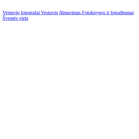
Vestuvių fotografai
Vestuvių filmavimas
Fotoknygos ir fotoalbumai
Šventės vieta