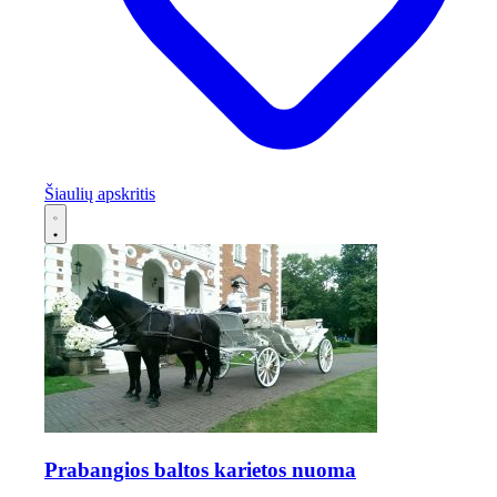
Šiaulių apskritis
Prabangios baltos karietos nuoma