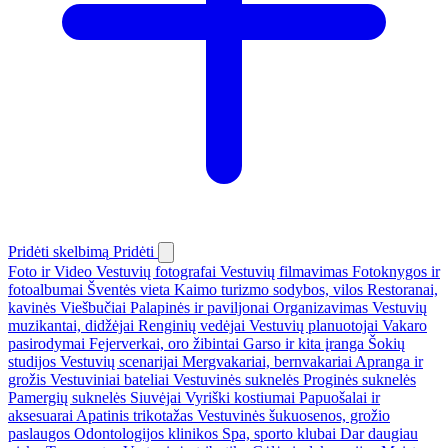
Pridėti skelbimą
Pridėti
Foto ir Video
Vestuvių fotografai
Vestuvių filmavimas
Fotoknygos ir
fotoalbumai
Šventės vieta
Kaimo turizmo sodybos, vilos
Restoranai,
kavinės
Viešbučiai
Palapinės ir paviljonai
Organizavimas
Vestuvių
muzikantai, didžėjai
Renginių vedėjai
Vestuvių planuotojai
Vakaro
pasirodymai
Fejerverkai, oro žibintai
Garso ir kita įranga
Šokių
studijos
Vestuvių scenarijai
Mergvakariai, bernvakariai
Apranga ir
grožis
Vestuviniai bateliai
Vestuvinės suknelės
Proginės suknelės
Pamergių suknelės
Siuvėjai
Vyriški kostiumai
Papuošalai ir
aksesuarai
Apatinis trikotažas
Vestuvinės šukuosenos, grožio
paslaugos
Odontologijos klinikos
Spa, sporto klubai
Dar daugiau