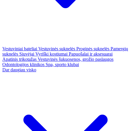
Vestuviniai bateliai
Vestuvinės suknelės
Proginės suknelės
Pamergių
suknelės
Siuvėjai
Vyriški kostiumai
Papuošalai ir aksesuarai
Apatinis trikotažas
Vestuvinės šukuosenos, grožio paslaugos
Odontologijos klinikos
Spa, sporto klubai
Dar daugiau visko