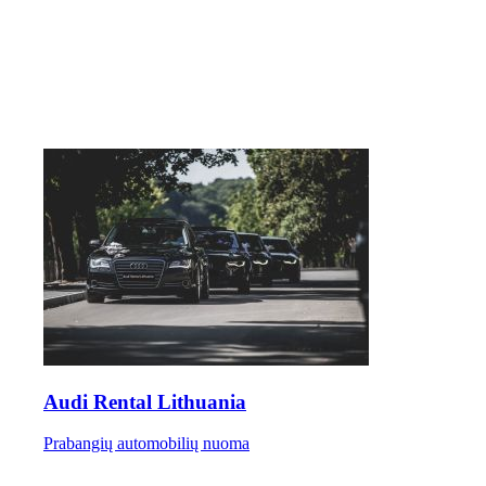
Audi Rental Lithuania
Prabangių automobilių nuoma