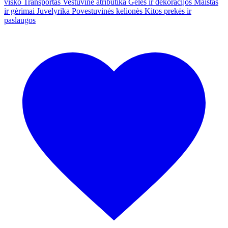
visko
Transportas
Vestuvinė atributika
Gėlės ir dekoracijos
Maistas
ir gėrimai
Juvelyrika
Povestuvinės kelionės
Kitos prekės ir
paslaugos