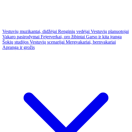
Vestuvių muzikantai, didžėjai
Renginių vedėjai
Vestuvių planuotojai
Vakaro pasirodymai
Fejerverkai, oro žibintai
Garso ir kita įranga
Šokių studijos
Vestuvių scenarijai
Mergvakariai, bernvakariai
Apranga ir grožis