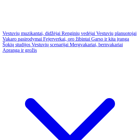
Vestuvių muzikantai, didžėjai
Renginių vedėjai
Vestuvių planuotojai
Vakaro pasirodymai
Fejerverkai, oro žibintai
Garso ir kita įranga
Šokių studijos
Vestuvių scenarijai
Mergvakariai, bernvakariai
Apranga ir grožis