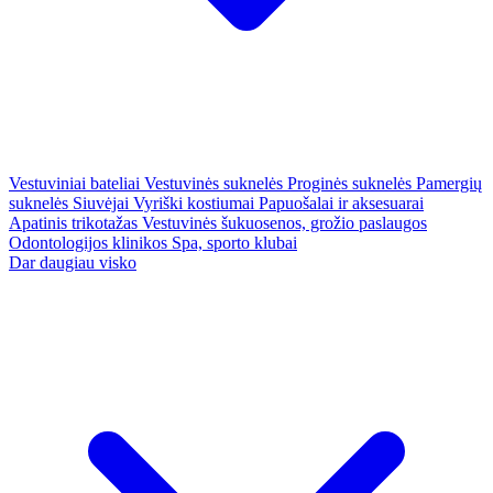
Vestuviniai bateliai
Vestuvinės suknelės
Proginės suknelės
Pamergių
suknelės
Siuvėjai
Vyriški kostiumai
Papuošalai ir aksesuarai
Apatinis trikotažas
Vestuvinės šukuosenos, grožio paslaugos
Odontologijos klinikos
Spa, sporto klubai
Dar daugiau visko