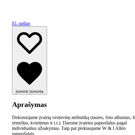
El. paštas
Įsiminti
Įsiminta
Aprašymas
Dekoruojame įvairią vestuvinę atributiką (taures, foto albumus, f
rėmelius, kvietimus ir t.t.). Darome įvairius papuošalus pagal
individualius užsakymus. Taip pat prekiaujame W & I Allen
papuošalais.