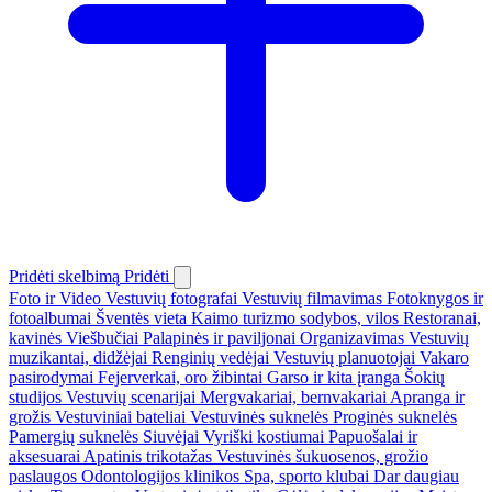
Pridėti skelbimą
Pridėti
Foto ir Video
Vestuvių fotografai
Vestuvių filmavimas
Fotoknygos ir
fotoalbumai
Šventės vieta
Kaimo turizmo sodybos, vilos
Restoranai,
kavinės
Viešbučiai
Palapinės ir paviljonai
Organizavimas
Vestuvių
muzikantai, didžėjai
Renginių vedėjai
Vestuvių planuotojai
Vakaro
pasirodymai
Fejerverkai, oro žibintai
Garso ir kita įranga
Šokių
studijos
Vestuvių scenarijai
Mergvakariai, bernvakariai
Apranga ir
grožis
Vestuviniai bateliai
Vestuvinės suknelės
Proginės suknelės
Pamergių suknelės
Siuvėjai
Vyriški kostiumai
Papuošalai ir
aksesuarai
Apatinis trikotažas
Vestuvinės šukuosenos, grožio
paslaugos
Odontologijos klinikos
Spa, sporto klubai
Dar daugiau