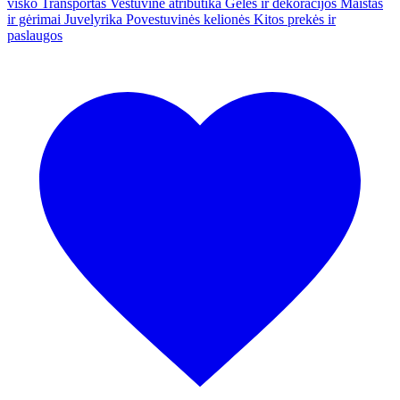
visko
Transportas
Vestuvinė atributika
Gėlės ir dekoracijos
Maistas
ir gėrimai
Juvelyrika
Povestuvinės kelionės
Kitos prekės ir
paslaugos