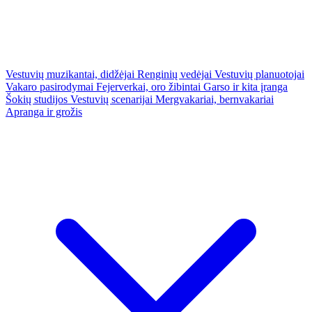
Vestuvių muzikantai, didžėjai
Renginių vedėjai
Vestuvių planuotojai
Vakaro pasirodymai
Fejerverkai, oro žibintai
Garso ir kita įranga
Šokių studijos
Vestuvių scenarijai
Mergvakariai, bernvakariai
Apranga ir grožis