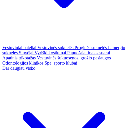
Vestuviniai bateliai
Vestuvinės suknelės
Proginės suknelės
Pamergių
suknelės
Siuvėjai
Vyriški kostiumai
Papuošalai ir aksesuarai
Apatinis trikotažas
Vestuvinės šukuosenos, grožio paslaugos
Odontologijos klinikos
Spa, sporto klubai
Dar daugiau visko