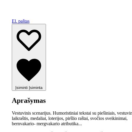
El. paštas
Įsiminti
Įsiminta
Aprašymas
Vestuvinis scenarijus. Humoristiniai tekstai su piešiniais, vestuvin
laikraštis, medaliai, loterijos, piršlio raštai, svočios sveikinimai,
bernvakario- mergvakario atributika...