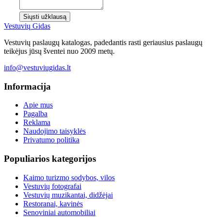
Siųsti užklausą
Vestuvių
Gidas
Vestuvių paslaugų katalogas, padedantis rasti geriausius paslaugų
teikėjus jūsų šventei nuo 2009 metų.
info@vestuviugidas.lt
Informacija
Apie mus
Pagalba
Reklama
Naudojimo taisyklės
Privatumo politika
Populiarios kategorijos
Kaimo turizmo sodybos, vilos
Vestuvių fotografai
Vestuvių muzikantai, didžėjai
Restoranai, kavinės
Senoviniai automobiliai