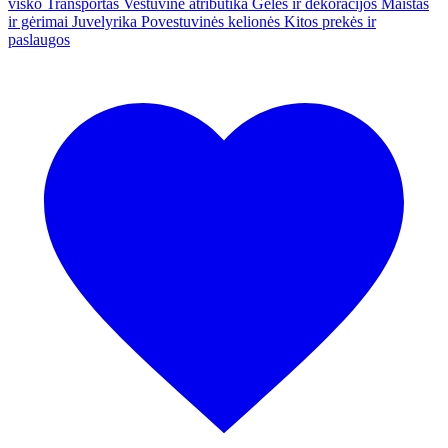
visko
Transportas
Vestuvinė atributika
Gėlės ir dekoracijos
Maistas
ir gėrimai
Juvelyrika
Povestuvinės kelionės
Kitos prekės ir
paslaugos