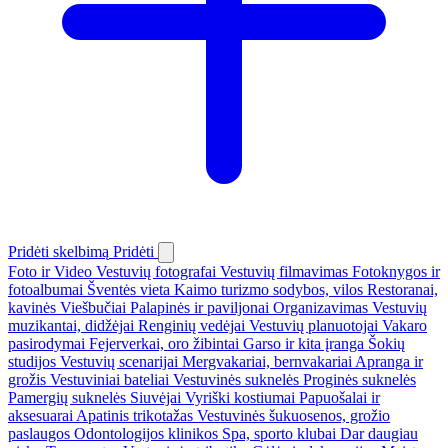
Pridėti skelbimą
Pridėti
Foto ir Video
Vestuvių fotografai
Vestuvių filmavimas
Fotoknygos ir
fotoalbumai
Šventės vieta
Kaimo turizmo sodybos, vilos
Restoranai,
kavinės
Viešbučiai
Palapinės ir paviljonai
Organizavimas
Vestuvių
muzikantai, didžėjai
Renginių vedėjai
Vestuvių planuotojai
Vakaro
pasirodymai
Fejerverkai, oro žibintai
Garso ir kita įranga
Šokių
studijos
Vestuvių scenarijai
Mergvakariai, bernvakariai
Apranga ir
grožis
Vestuviniai bateliai
Vestuvinės suknelės
Proginės suknelės
Pamergių suknelės
Siuvėjai
Vyriški kostiumai
Papuošalai ir
aksesuarai
Apatinis trikotažas
Vestuvinės šukuosenos, grožio
paslaugos
Odontologijos klinikos
Spa, sporto klubai
Dar daugiau