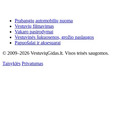
Prabangių automobilių nuoma
Vestuvių filmavimas
Vakaro pasirodymai
Vestuvinės šukuosenos, grožio paslaugos
Papuošalai ir aksesuarai
© 2009–2026 VestuviųGidas.lt. Visos teisės saugomos.
Taisyklės
Privatumas