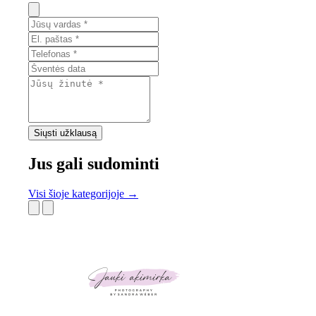
Siųsti užklausą
Jus gali sudominti
Visi šioje kategorijoje →