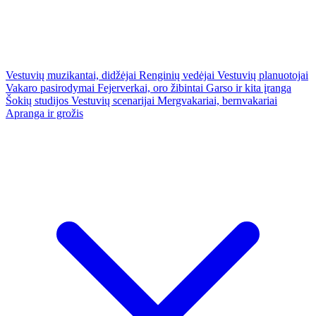
Vestuvių muzikantai, didžėjai
Renginių vedėjai
Vestuvių planuotojai
Vakaro pasirodymai
Fejerverkai, oro žibintai
Garso ir kita įranga
Šokių studijos
Vestuvių scenarijai
Mergvakariai, bernvakariai
Apranga ir grožis