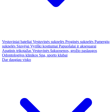
Vestuviniai bateliai
Vestuvinės suknelės
Proginės suknelės
Pamergių
suknelės
Siuvėjai
Vyriški kostiumai
Papuošalai ir aksesuarai
Apatinis trikotažas
Vestuvinės šukuosenos, grožio paslaugos
Odontologijos klinikos
Spa, sporto klubai
Dar daugiau visko