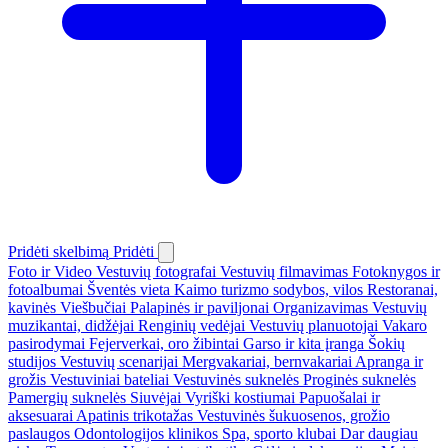
Pridėti skelbimą
Pridėti
Foto ir Video
Vestuvių fotografai
Vestuvių filmavimas
Fotoknygos ir
fotoalbumai
Šventės vieta
Kaimo turizmo sodybos, vilos
Restoranai,
kavinės
Viešbučiai
Palapinės ir paviljonai
Organizavimas
Vestuvių
muzikantai, didžėjai
Renginių vedėjai
Vestuvių planuotojai
Vakaro
pasirodymai
Fejerverkai, oro žibintai
Garso ir kita įranga
Šokių
studijos
Vestuvių scenarijai
Mergvakariai, bernvakariai
Apranga ir
grožis
Vestuviniai bateliai
Vestuvinės suknelės
Proginės suknelės
Pamergių suknelės
Siuvėjai
Vyriški kostiumai
Papuošalai ir
aksesuarai
Apatinis trikotažas
Vestuvinės šukuosenos, grožio
paslaugos
Odontologijos klinikos
Spa, sporto klubai
Dar daugiau