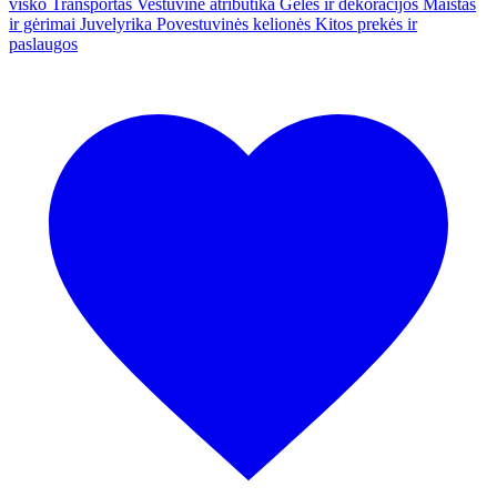
visko
Transportas
Vestuvinė atributika
Gėlės ir dekoracijos
Maistas
ir gėrimai
Juvelyrika
Povestuvinės kelionės
Kitos prekės ir
paslaugos