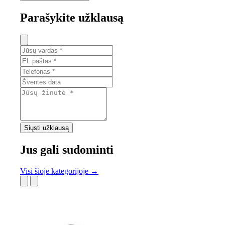
Parašykite užklausą
Siųsti užklausą
Jus gali sudominti
Visi šioje kategorijoje →