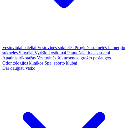
Vestuviniai bateliai
Vestuvinės suknelės
Proginės suknelės
Pamergių
suknelės
Siuvėjai
Vyriški kostiumai
Papuošalai ir aksesuarai
Apatinis trikotažas
Vestuvinės šukuosenos, grožio paslaugos
Odontologijos klinikos
Spa, sporto klubai
Dar daugiau visko