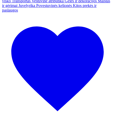
visko
Transportas
Vestuvinė atributika
Gėlės ir dekoracijos
Maistas
ir gėrimai
Juvelyrika
Povestuvinės kelionės
Kitos prekės ir
paslaugos