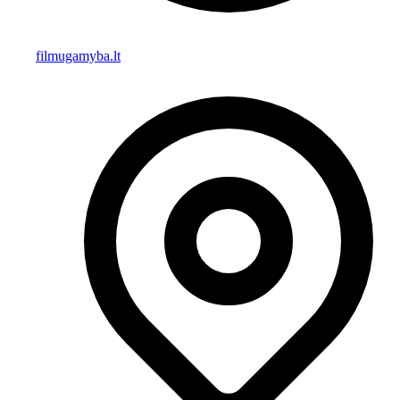
filmugamyba.lt