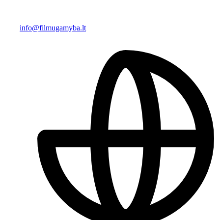
info@filmugamyba.lt