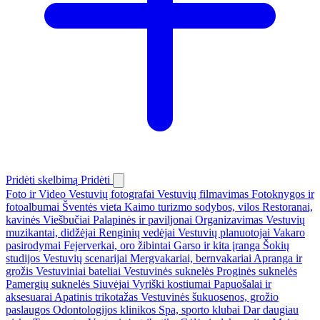
Pridėti skelbimą
Pridėti
Foto ir Video
Vestuvių fotografai
Vestuvių filmavimas
Fotoknygos ir
fotoalbumai
Šventės vieta
Kaimo turizmo sodybos, vilos
Restoranai,
kavinės
Viešbučiai
Palapinės ir paviljonai
Organizavimas
Vestuvių
muzikantai, didžėjai
Renginių vedėjai
Vestuvių planuotojai
Vakaro
pasirodymai
Fejerverkai, oro žibintai
Garso ir kita įranga
Šokių
studijos
Vestuvių scenarijai
Mergvakariai, bernvakariai
Apranga ir
grožis
Vestuviniai bateliai
Vestuvinės suknelės
Proginės suknelės
Pamergių suknelės
Siuvėjai
Vyriški kostiumai
Papuošalai ir
aksesuarai
Apatinis trikotažas
Vestuvinės šukuosenos, grožio
paslaugos
Odontologijos klinikos
Spa, sporto klubai
Dar daugiau