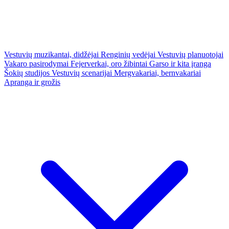
Vestuvių muzikantai, didžėjai
Renginių vedėjai
Vestuvių planuotojai
Vakaro pasirodymai
Fejerverkai, oro žibintai
Garso ir kita įranga
Šokių studijos
Vestuvių scenarijai
Mergvakariai, bernvakariai
Apranga ir grožis