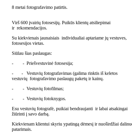
8 metai fotografavimo patirtis.
Virš 600 įvairių fotosesijų. Puikūs klientų atsiliepimai
ir rekomendacijos.
Su kiekvienais jaunaisiais individualiai aptariame jų vestuves,
fotosesijos vietas.
Siūlau šias paslaugas:
- - Priešvestuvinė fotosesija;
- - Vestuvių fotografavimas (galima rinktis iš keletos
vestuvių fotografavimo paslaugų paketų ir kainų.
- - Vestuvių fotofilmas;
- - Vestuvių fotoknygos.
Esu vestuvių fotografė, puikiai bendraujanti ir labai atsakingai
žiūrinti į savo darbą.
Kiekvienam klientui skyriu ypatingą dėmesį ir nuoširdžiai dalinu
patarimais.