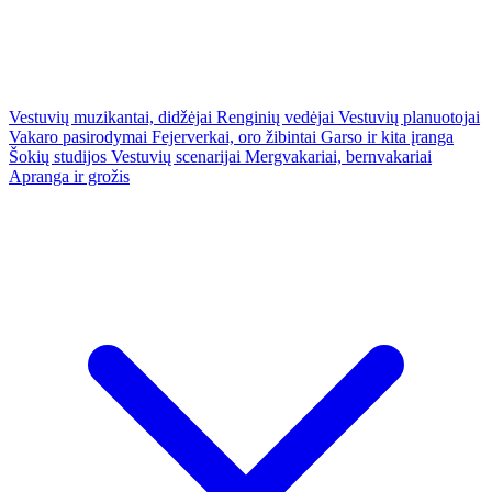
Vestuvių muzikantai, didžėjai
Renginių vedėjai
Vestuvių planuotojai
Vakaro pasirodymai
Fejerverkai, oro žibintai
Garso ir kita įranga
Šokių studijos
Vestuvių scenarijai
Mergvakariai, bernvakariai
Apranga ir grožis