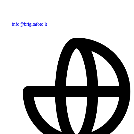
info@brigitafoto.lt