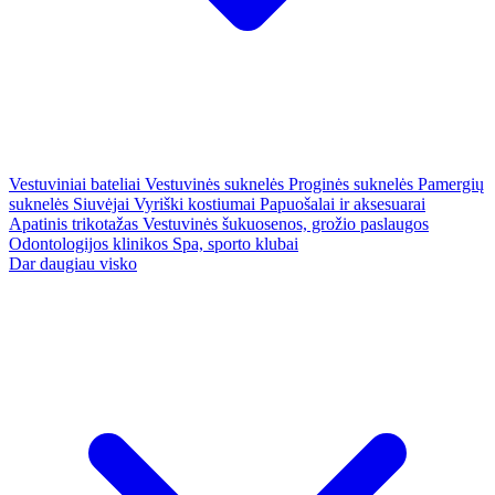
Vestuviniai bateliai
Vestuvinės suknelės
Proginės suknelės
Pamergių
suknelės
Siuvėjai
Vyriški kostiumai
Papuošalai ir aksesuarai
Apatinis trikotažas
Vestuvinės šukuosenos, grožio paslaugos
Odontologijos klinikos
Spa, sporto klubai
Dar daugiau visko