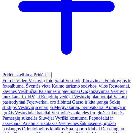
Pridėti skelbimą
Pridėti
Foto ir Video
Vestuvių fotografai
Vestuvių filmavimas
Fotoknygos ir
fotoalbumai
Šventės vieta
Kaimo turizmo sodybos, vilos
Restoranai,
kavinės
Viešbučiai
Palapinės ir paviljonai
Organizavimas
Vestuvių
muzikantai, didžėjai
Renginių vedėjai
Vestuvių planuotojai
Vakaro
pasirodymai
Fejerverkai, oro žibintai
Garso ir kita įranga
Šokių
studijos
Vestuvių scenarijai
Mergvakariai, bernvakariai
Apranga ir
grožis
Vestuviniai bateliai
Vestuvinės suknelės
Proginės suknelės
Pamergių suknelės
Siuvėjai
Vyriški kostiumai
Papuošalai ir
aksesuarai
Apatinis trikotažas
Vestuvinės šukuosenos, grožio
paslaugos
Odontologijos klinikos
Spa, sporto klubai
Dar daugiau