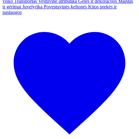
visko
Transportas
Vestuvinė atributika
Gėlės ir dekoracijos
Maistas
ir gėrimai
Juvelyrika
Povestuvinės kelionės
Kitos prekės ir
paslaugos