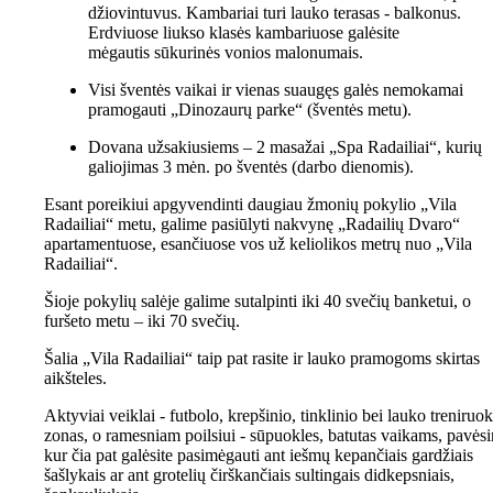
džiovintuvus. Kambariai turi lauko terasas - balkonus.
Erdviuose liukso klasės kambariuose galėsite
mėgautis sūkurinės vonios malonumais.
Visi šventės vaikai ir vienas suaugęs galės nemokamai
pramogauti „Dinozaurų parke“ (šventės metu).
Dovana užsakiusiems – 2 masažai „Spa Radailiai“, kurių
galiojimas 3 mėn. po šventės (darbo dienomis).
Esant poreikiui apgyvendinti daugiau žmonių pokylio „Vila
Radailiai“ metu, galime pasiūlyti nakvynę „Radailių Dvaro“
apartamentuose, esančiuose vos už keliolikos metrų nuo „Vila
Radailiai“.
Šioje pokylių salėje galime sutalpinti iki 40 svečių banketui, o
furšeto metu – iki 70 svečių.
Šalia „Vila Radailiai“ taip pat rasite ir lauko pramogoms skirtas
aikšteles.
Aktyviai veiklai - futbolo, krepšinio, tinklinio bei lauko treniruok
zonas, o ramesniam poilsiui - sūpuokles, batutas vaikams, pavėsi
kur čia pat galėsite pasimėgauti ant iešmų kepančiais gardžiais
šašlykais ar ant grotelių čirškančiais sultingais didkepsniais,