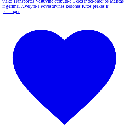
visko
Transportas
Vestuvinė atributika
Gėlės ir dekoracijos
Maistas
ir gėrimai
Juvelyrika
Povestuvinės kelionės
Kitos prekės ir
paslaugos