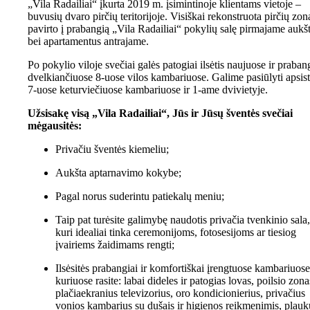
„Vila Radailiai“ įkurta 2019 m. įsimintinoje klientams vietoje –
buvusių dvaro pirčių teritorijoje. Visiškai rekonstruota pirčių zon
pavirto į prabangią „Vila Radailiai“ pokylių salę pirmajame aukš
bei apartamentus antrajame.
Po pokylio viloje svečiai galės patogiai ilsėtis naujuose ir praban
dvelkiančiuose 8-uose vilos kambariuose. Galime pasiūlyti apsist
7-uose keturviečiuose kambariuose ir 1-ame dvivietyje.
Užsisakę visą „Vila Radailiai“, Jūs ir Jūsų šventės svečiai
mėgausitės:
Privačiu šventės kiemeliu;
Aukšta aptarnavimo kokybe;
Pagal norus suderintu patiekalų meniu;
Taip pat turėsite galimybę naudotis privačia tvenkinio sala,
kuri idealiai tinka ceremonijoms, fotosesijoms ar tiesiog
įvairiems žaidimams rengti;
Ilsėsitės prabangiai ir komfortiškai įrengtuose kambariuose
kuriuose rasite: labai dideles ir patogias lovas, poilsio zona
plačiaekranius televizorius, oro kondicionierius, privačius
vonios kambarius su dušais ir higienos reikmenimis, plauk