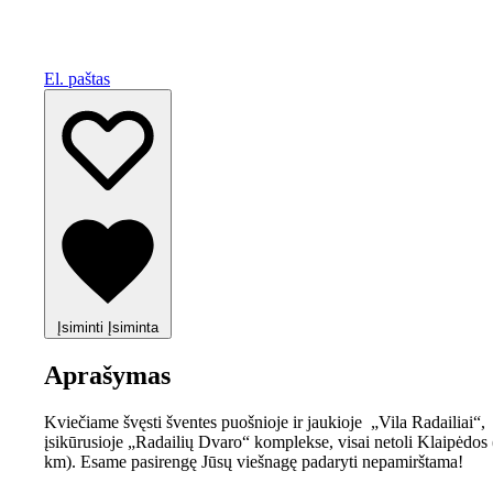
El. paštas
Įsiminti
Įsiminta
Aprašymas
Kviečiame švęsti šventes puošnioje ir jaukioje „Vila Radailiai“,
įsikūrusioje „Radailių Dvaro“ komplekse, visai netoli Klaipėdos
km). Esame pasirengę Jūsų viešnagę padaryti nepamirštama!