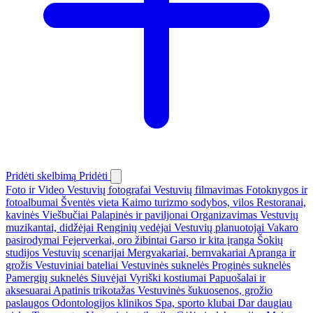
Pridėti skelbimą
Pridėti
Foto ir Video
Vestuvių fotografai
Vestuvių filmavimas
Fotoknygos ir
fotoalbumai
Šventės vieta
Kaimo turizmo sodybos, vilos
Restoranai,
kavinės
Viešbučiai
Palapinės ir paviljonai
Organizavimas
Vestuvių
muzikantai, didžėjai
Renginių vedėjai
Vestuvių planuotojai
Vakaro
pasirodymai
Fejerverkai, oro žibintai
Garso ir kita įranga
Šokių
studijos
Vestuvių scenarijai
Mergvakariai, bernvakariai
Apranga ir
grožis
Vestuviniai bateliai
Vestuvinės suknelės
Proginės suknelės
Pamergių suknelės
Siuvėjai
Vyriški kostiumai
Papuošalai ir
aksesuarai
Apatinis trikotažas
Vestuvinės šukuosenos, grožio
paslaugos
Odontologijos klinikos
Spa, sporto klubai
Dar daugiau