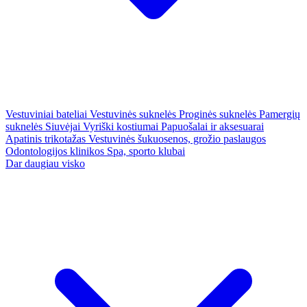
Vestuviniai bateliai
Vestuvinės suknelės
Proginės suknelės
Pamergių
suknelės
Siuvėjai
Vyriški kostiumai
Papuošalai ir aksesuarai
Apatinis trikotažas
Vestuvinės šukuosenos, grožio paslaugos
Odontologijos klinikos
Spa, sporto klubai
Dar daugiau visko