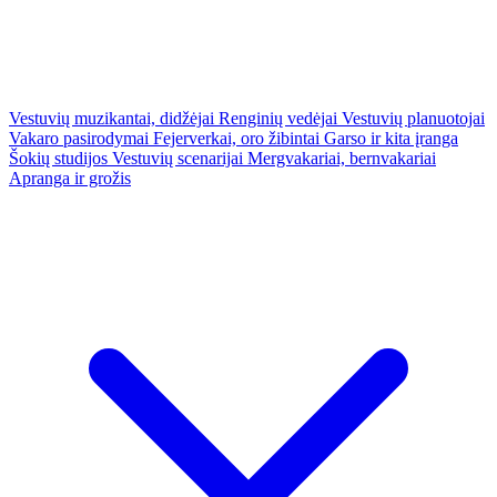
Vestuvių muzikantai, didžėjai
Renginių vedėjai
Vestuvių planuotojai
Vakaro pasirodymai
Fejerverkai, oro žibintai
Garso ir kita įranga
Šokių studijos
Vestuvių scenarijai
Mergvakariai, bernvakariai
Apranga ir grožis