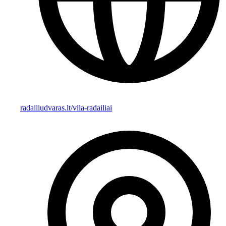
radailiudvaras.lt/vila-radailiai