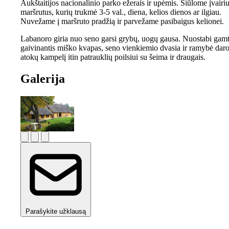
Aukštaitijos nacionalinio parko ežerais ir upėmis. Siūlome įvairi
maršrutus, kurių trukmė 3-5 val., diena, kelios dienos ar ilgiau.
Nuvežame į maršruto pradžią ir parvežame pasibaigus kelionei.
Labanoro giria nuo seno garsi grybų, uogų gausa. Nuostabi gamt
gaivinantis miško kvapas, seno vienkiemio dvasia ir ramybė daro
atokų kampelį itin patrauklių poilsiui su šeima ir draugais.
Galerija
Parašykite užklausą