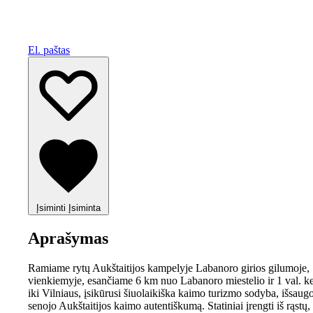
El. paštas
Įsiminti
Įsiminta
Aprašymas
Ramiame rytų Aukštaitijos kampelyje Labanoro girios gilumoje,
vienkiemyje, esančiame 6 km nuo Labanoro miestelio ir 1 val. ke
iki Vilniaus, įsikūrusi šiuolaikiška kaimo turizmo sodyba, išsaugo
senojo Aukštaitijos kaimo autentiškumą. Statiniai įrengti iš rąstų,