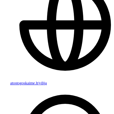
atostogoskaime.lt/vilija