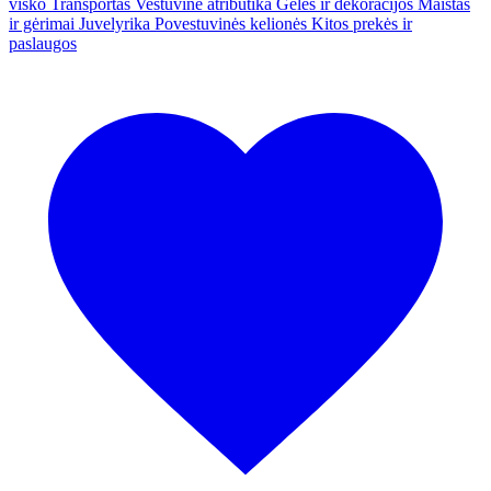
visko
Transportas
Vestuvinė atributika
Gėlės ir dekoracijos
Maistas
ir gėrimai
Juvelyrika
Povestuvinės kelionės
Kitos prekės ir
paslaugos