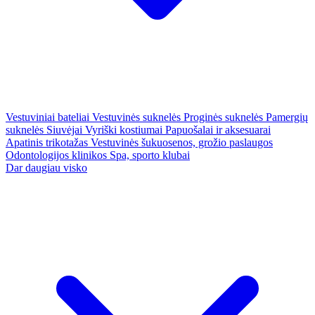
Vestuviniai bateliai
Vestuvinės suknelės
Proginės suknelės
Pamergių
suknelės
Siuvėjai
Vyriški kostiumai
Papuošalai ir aksesuarai
Apatinis trikotažas
Vestuvinės šukuosenos, grožio paslaugos
Odontologijos klinikos
Spa, sporto klubai
Dar daugiau visko