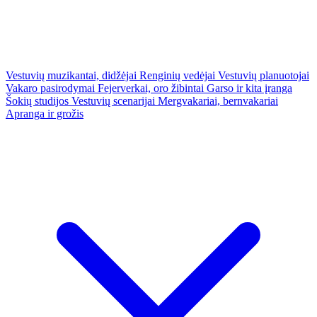
Vestuvių muzikantai, didžėjai
Renginių vedėjai
Vestuvių planuotojai
Vakaro pasirodymai
Fejerverkai, oro žibintai
Garso ir kita įranga
Šokių studijos
Vestuvių scenarijai
Mergvakariai, bernvakariai
Apranga ir grožis