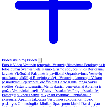
Pridėti skelbimą
Pridėti
Foto ir Video
Vestuvių fotografai
Vestuvių filmavimas
Fotoknygos ir
fotoalbumai
Šventės vieta
Kaimo turizmo sodybos, vilos
Restoranai,
kavinės
Viešbučiai
Palapinės ir paviljonai
Organizavimas
Vestuvių
muzikantai, didžėjai
Renginių vedėjai
Vestuvių planuotojai
Vakaro
pasirodymai
Fejerverkai, oro žibintai
Garso ir kita įranga
Šokių
studijos
Vestuvių scenarijai
Mergvakariai, bernvakariai
Apranga ir
grožis
Vestuviniai bateliai
Vestuvinės suknelės
Proginės suknelės
Pamergių suknelės
Siuvėjai
Vyriški kostiumai
Papuošalai ir
aksesuarai
Apatinis trikotažas
Vestuvinės šukuosenos, grožio
paslaugos
Odontologijos klinikos
Spa, sporto klubai
Dar daugiau