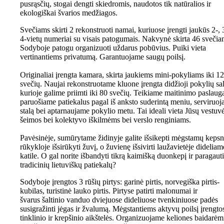
pusrąsčių, stogai dengti skiedromis, naudotos tik natūralios ir
ekologiškai švarios medžiagos.
Svečiams skirti 2 rekonstruoti namai, kuriuose įrengti jaukūs 2-, 3
4-vietų numeriai su visais patogumais. Nakvynė skirta 46 svečia
Sodyboje patogu organizuoti uždarus pobūvius. Puiki vieta
vertinantiems privatumą. Garantuojame saugų poilsį.
Originaliai įrengta kamara, skirta jaukiems mini-pokyliams iki 12
svečių. Naujai rekonstruotame kluone įrengta didžioji pokylių sal
kurioje galime priimti iki 80 svečių. Teikiame maitinimo paslaug
paruošiame patiekalus pagal iš anksto suderintą meniu, serviruo
stalą bei aptarnaujame pokylio metu. Tai ideali vieta Jūsų vestuv
šeimos bei kolektyvo iškilmėms bei verslo renginiams.
Pavėsinėje, sumūrytame židinyje galite išsikepti mėgstamų kepsn
rūkykloje išsirūkyti žuvį, o žuvienę išsivirti laužavietėje dideliam
katile. O gal norite išbandyti tikrą kaimišką duonkepį ir paragauti
tradicinių lietuviškų patiekalų?
Sodyboje įrengtos 3 rūšių pirtys: garinė pirtis, norvegiška pirtis-
kubilas, turistinė lauko pirtis. Pirtyse patirti malonumai ir
švarus šaltinio vanduo dviejuose dideliuose tvenkiniuose padės
susigražinti jėgas ir žvalumą. Mėgstantiems aktyvų poilsį įrengto
tinklinio ir krepšinio aikštelės. Organizuojame keliones baidarėm