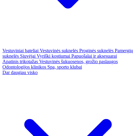
Vestuviniai bateliai
Vestuvinės suknelės
Proginės suknelės
Pamergių
suknelės
Siuvėjai
Vyriški kostiumai
Papuošalai ir aksesuarai
Apatinis trikotažas
Vestuvinės šukuosenos, grožio paslaugos
Odontologijos klinikos
Spa, sporto klubai
Dar daugiau visko