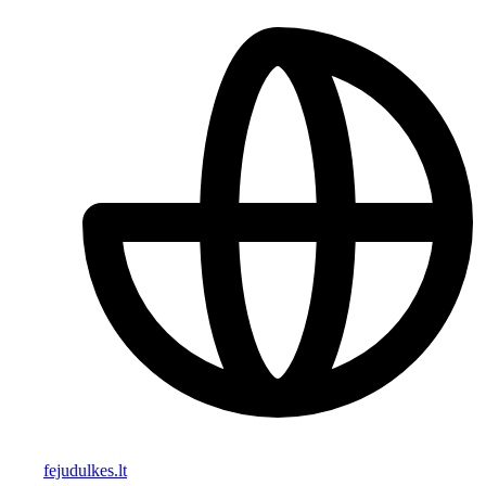
fejudulkes.lt