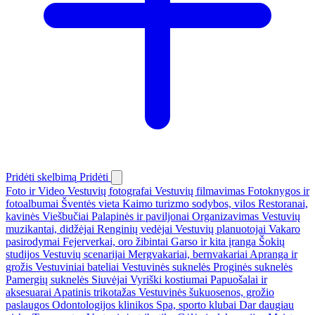
Pridėti skelbimą
Pridėti
Foto ir Video
Vestuvių fotografai
Vestuvių filmavimas
Fotoknygos ir
fotoalbumai
Šventės vieta
Kaimo turizmo sodybos, vilos
Restoranai,
kavinės
Viešbučiai
Palapinės ir paviljonai
Organizavimas
Vestuvių
muzikantai, didžėjai
Renginių vedėjai
Vestuvių planuotojai
Vakaro
pasirodymai
Fejerverkai, oro žibintai
Garso ir kita įranga
Šokių
studijos
Vestuvių scenarijai
Mergvakariai, bernvakariai
Apranga ir
grožis
Vestuviniai bateliai
Vestuvinės suknelės
Proginės suknelės
Pamergių suknelės
Siuvėjai
Vyriški kostiumai
Papuošalai ir
aksesuarai
Apatinis trikotažas
Vestuvinės šukuosenos, grožio
paslaugos
Odontologijos klinikos
Spa, sporto klubai
Dar daugiau