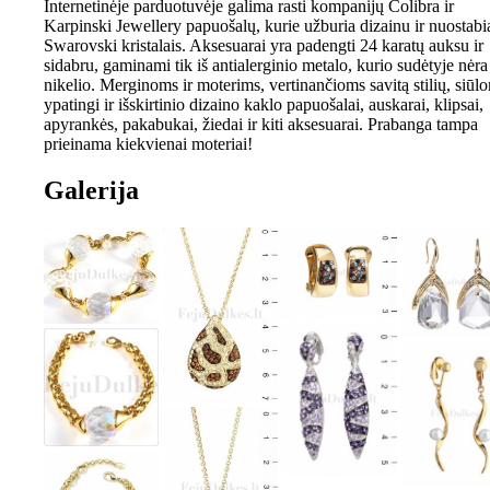
Internetinėje parduotuvėje galima rasti kompanijų Colibra ir
Karpinski Jewellery papuošalų, kurie užburia dizainu ir nuostabi
Swarovski kristalais. Aksesuarai yra padengti 24 karatų auksu ir
sidabru, gaminami tik iš antialerginio metalo, kurio sudėtyje nėra
nikelio. Merginoms ir moterims, vertinančioms savitą stilių, siūl
ypatingi ir išskirtinio dizaino kaklo papuošalai, auskarai, klipsai,
apyrankės, pakabukai, žiedai ir kiti aksesuarai. Prabanga tampa
prieinama kiekvienai moteriai!
Galerija