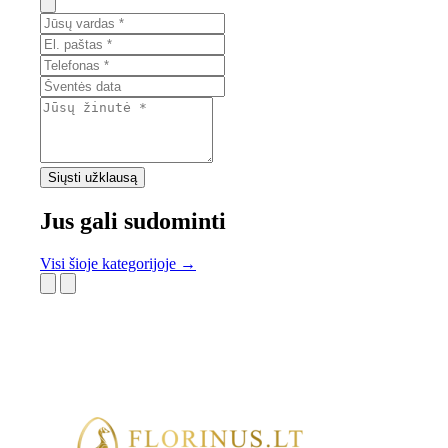
Siųsti užklausą
Jus gali sudominti
Visi šioje kategorijoje →