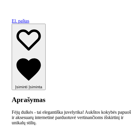
El. paštas
Įsiminti
Įsiminta
Aprašymas
Fėjų dulkės - tai elegantiška juvelyrika! Aukštos kokybės papuoš
ir aksesuarų internetinė parduotuvė vertinančioms išskirtinį ir
unikalų stilių.