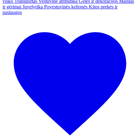
visko
Transportas
Vestuvinė atributika
Gėlės ir dekoracijos
Maistas
ir gėrimai
Juvelyrika
Povestuvinės kelionės
Kitos prekės ir
paslaugos