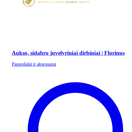
Aukso, sidabro juvelyriniai dirbiniai | Florinus
Papuošalai ir aksesuarai