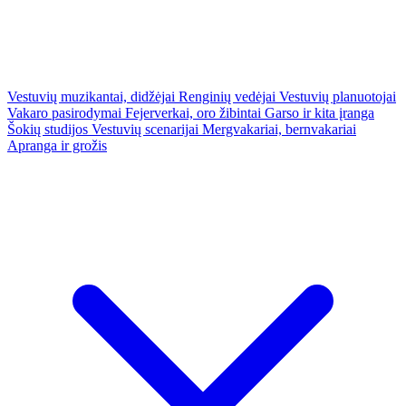
Vestuvių muzikantai, didžėjai
Renginių vedėjai
Vestuvių planuotojai
Vakaro pasirodymai
Fejerverkai, oro žibintai
Garso ir kita įranga
Šokių studijos
Vestuvių scenarijai
Mergvakariai, bernvakariai
Apranga ir grožis