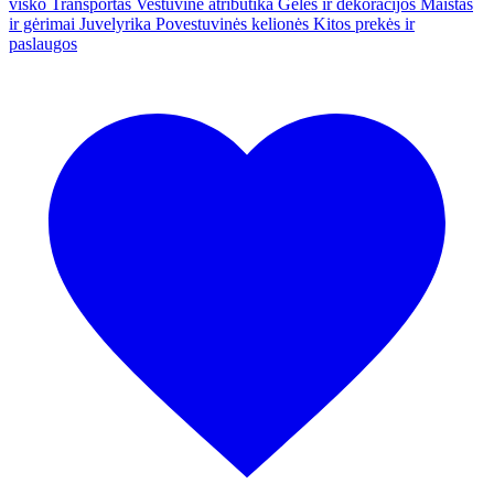
visko
Transportas
Vestuvinė atributika
Gėlės ir dekoracijos
Maistas
ir gėrimai
Juvelyrika
Povestuvinės kelionės
Kitos prekės ir
paslaugos