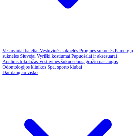
Vestuviniai bateliai
Vestuvinės suknelės
Proginės suknelės
Pamergių
suknelės
Siuvėjai
Vyriški kostiumai
Papuošalai ir aksesuarai
Apatinis trikotažas
Vestuvinės šukuosenos, grožio paslaugos
Odontologijos klinikos
Spa, sporto klubai
Dar daugiau visko