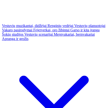
Vestuvių muzikantai, didžėjai
Renginių vedėjai
Vestuvių planuotojai
Vakaro pasirodymai
Fejerverkai, oro žibintai
Garso ir kita įranga
Šokių studijos
Vestuvių scenarijai
Mergvakariai, bernvakariai
Apranga ir grožis