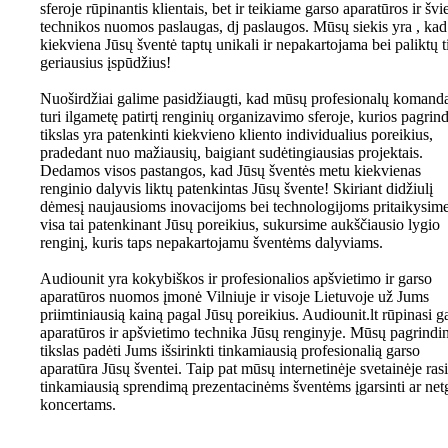
sferoje rūpinantis klientais, bet ir teikiame garso aparatūros ir švi
technikos nuomos paslaugas, dj paslaugos. Mūsų siekis yra , kad
kiekviena Jūsų šventė taptų unikali ir nepakartojama bei paliktų t
geriausius įspūdžius!
Nuoširdžiai galime pasidžiaugti, kad mūsų profesionalų komand
turi ilgametę patirtį renginių organizavimo sferoje, kurios pagrind
tikslas yra patenkinti kiekvieno kliento individualius poreikius,
pradedant nuo mažiausių, baigiant sudėtingiausias projektais.
Dedamos visos pastangos, kad Jūsų šventės metu kiekvienas
renginio dalyvis liktų patenkintas Jūsų švente! Skiriant didžiulį
dėmesį naujausioms inovacijoms bei technologijoms pritaikysim
visa tai patenkinant Jūsų poreikius, sukursime aukščiausio lygio
renginį, kuris taps nepakartojamu šventėms dalyviams.
Audiounit yra kokybiškos ir profesionalios apšvietimo ir garso
aparatūros nuomos įmonė Vilniuje ir visoje Lietuvoje už Jums
priimtiniausią kainą pagal Jūsų poreikius. Audiounit.lt rūpinasi g
aparatūros ir apšvietimo technika Jūsų renginyje. Mūsų pagrindin
tikslas padėti Jums išsirinkti tinkamiausią profesionalią garso
aparatūra Jūsų šventei. Taip pat mūsų internetinėje svetainėje rasi
tinkamiausią sprendimą prezentacinėms šventėms įgarsinti ar netg
koncertams.