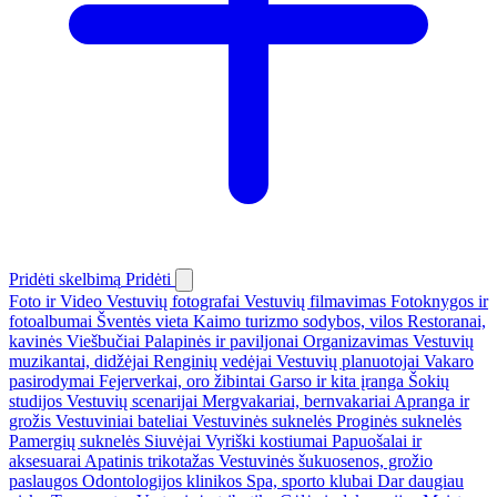
Pridėti skelbimą
Pridėti
Foto ir Video
Vestuvių fotografai
Vestuvių filmavimas
Fotoknygos ir
fotoalbumai
Šventės vieta
Kaimo turizmo sodybos, vilos
Restoranai,
kavinės
Viešbučiai
Palapinės ir paviljonai
Organizavimas
Vestuvių
muzikantai, didžėjai
Renginių vedėjai
Vestuvių planuotojai
Vakaro
pasirodymai
Fejerverkai, oro žibintai
Garso ir kita įranga
Šokių
studijos
Vestuvių scenarijai
Mergvakariai, bernvakariai
Apranga ir
grožis
Vestuviniai bateliai
Vestuvinės suknelės
Proginės suknelės
Pamergių suknelės
Siuvėjai
Vyriški kostiumai
Papuošalai ir
aksesuarai
Apatinis trikotažas
Vestuvinės šukuosenos, grožio
paslaugos
Odontologijos klinikos
Spa, sporto klubai
Dar daugiau