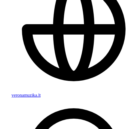
veronamuzika.lt