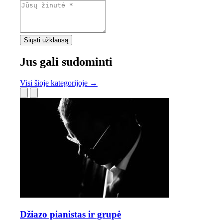
Siųsti užklausą
Jus gali sudominti
Visi šioje kategorijoje →
Džiazo pianistas ir grupė