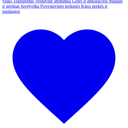
visko
Transportas
Vestuvinė atributika
Gėlės ir dekoracijos
Maistas
ir gėrimai
Juvelyrika
Povestuvinės kelionės
Kitos prekės ir
paslaugos