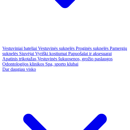
Vestuviniai bateliai
Vestuvinės suknelės
Proginės suknelės
Pamergių
suknelės
Siuvėjai
Vyriški kostiumai
Papuošalai ir aksesuarai
Apatinis trikotažas
Vestuvinės šukuosenos, grožio paslaugos
Odontologijos klinikos
Spa, sporto klubai
Dar daugiau visko