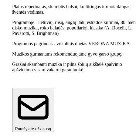
Platus repertuaras, skambūs balsai, kultūringas ir nuotaikingas
šventės vedimas.
Programoje - lietuvių, rusų, anglų italų estrados kūriniai, 80' met
disko muzika, roko baladės, populiarioji klasika (A. Bocelli, L.
Pavarotti, S. Brightman)
Programos pagrindas - vokalinis duetas VERONA MUZIKA.
Muzikos gurmanams rekomenduojame gyvo garso grupę.
Gražiai skambanti muzika ir pilna šokių aikštelė spalvinio
apšvietimo visam vakarui garantuota!
Parašykite užklausą