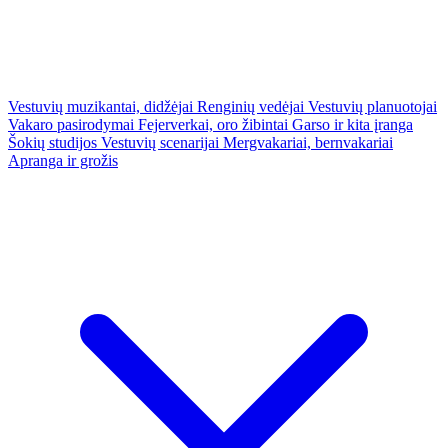
Vestuvių muzikantai, didžėjai
Renginių vedėjai
Vestuvių planuotojai
Vakaro pasirodymai
Fejerverkai, oro žibintai
Garso ir kita įranga
Šokių studijos
Vestuvių scenarijai
Mergvakariai, bernvakariai
Apranga ir grožis