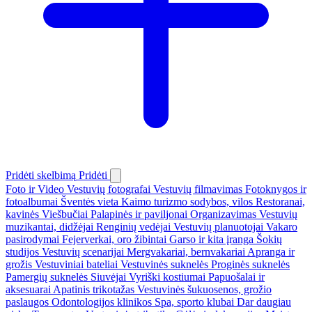
Pridėti skelbimą
Pridėti
Foto ir Video
Vestuvių fotografai
Vestuvių filmavimas
Fotoknygos ir
fotoalbumai
Šventės vieta
Kaimo turizmo sodybos, vilos
Restoranai,
kavinės
Viešbučiai
Palapinės ir paviljonai
Organizavimas
Vestuvių
muzikantai, didžėjai
Renginių vedėjai
Vestuvių planuotojai
Vakaro
pasirodymai
Fejerverkai, oro žibintai
Garso ir kita įranga
Šokių
studijos
Vestuvių scenarijai
Mergvakariai, bernvakariai
Apranga ir
grožis
Vestuviniai bateliai
Vestuvinės suknelės
Proginės suknelės
Pamergių suknelės
Siuvėjai
Vyriški kostiumai
Papuošalai ir
aksesuarai
Apatinis trikotažas
Vestuvinės šukuosenos, grožio
paslaugos
Odontologijos klinikos
Spa, sporto klubai
Dar daugiau