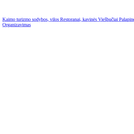
Kaimo turizmo sodybos, vilos
Restoranai, kavinės
Viešbučiai
Palapinė
Organizavimas