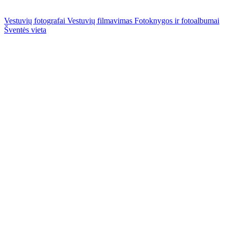
Vestuvių fotografai
Vestuvių filmavimas
Fotoknygos ir fotoalbumai
Šventės vieta