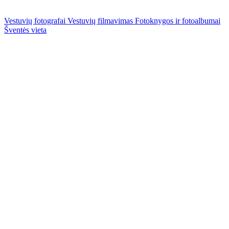
Vestuvių fotografai
Vestuvių filmavimas
Fotoknygos ir fotoalbumai
Šventės vieta