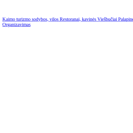
Kaimo turizmo sodybos, vilos
Restoranai, kavinės
Viešbučiai
Palapinė
Organizavimas