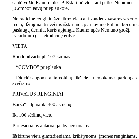
saulėlydžiu Kauno mieste! Išskirtinė vieta ant paties Nemuno,
„Combo” laivų prieplaukoje.
Netradicinė renginių šventimo vieta ant vandens vasaros sezono
metu, džiuginanti svečius išskirtine aptarnavimo kultūra bei unik
paslaugų deriniu, kuris apjungia Kauno upės Nemuno grožį,
išskirtinumą ir netradicinę erdvę.
VIETA
Raudondvario pl. 107 kaunas
– “COMBO” prieplauka
– Didelė saugoma automobilių aikštelė – nemokamas parkingas
svečiams
PRIVATŪS RENGINIAI
Barža“ talpina iki 300 asmenų.
Iki 100 sėdimų vietų.
Profesionalus aptarnaujantis personalas.
Išskirtinė vieta gimtadieniams, krikštynoms, įmonės renginiams,