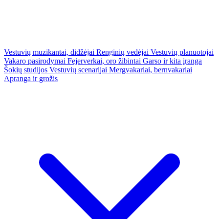
Vestuvių muzikantai, didžėjai
Renginių vedėjai
Vestuvių planuotojai
Vakaro pasirodymai
Fejerverkai, oro žibintai
Garso ir kita įranga
Šokių studijos
Vestuvių scenarijai
Mergvakariai, bernvakariai
Apranga ir grožis