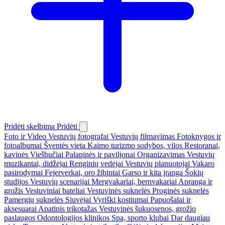
Pridėti skelbimą
Pridėti
Foto ir Video
Vestuvių fotografai
Vestuvių filmavimas
Fotoknygos ir
fotoalbumai
Šventės vieta
Kaimo turizmo sodybos, vilos
Restoranai,
kavinės
Viešbučiai
Palapinės ir paviljonai
Organizavimas
Vestuvių
muzikantai, didžėjai
Renginių vedėjai
Vestuvių planuotojai
Vakaro
pasirodymai
Fejerverkai, oro žibintai
Garso ir kita įranga
Šokių
studijos
Vestuvių scenarijai
Mergvakariai, bernvakariai
Apranga ir
grožis
Vestuviniai bateliai
Vestuvinės suknelės
Proginės suknelės
Pamergių suknelės
Siuvėjai
Vyriški kostiumai
Papuošalai ir
aksesuarai
Apatinis trikotažas
Vestuvinės šukuosenos, grožio
paslaugos
Odontologijos klinikos
Spa, sporto klubai
Dar daugiau