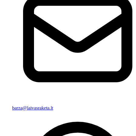
barza@laivasraketa.lt