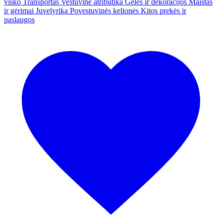
visko
Transportas
Vestuvinė atributika
Gėlės ir dekoracijos
Maistas
ir gėrimai
Juvelyrika
Povestuvinės kelionės
Kitos prekės ir
paslaugos