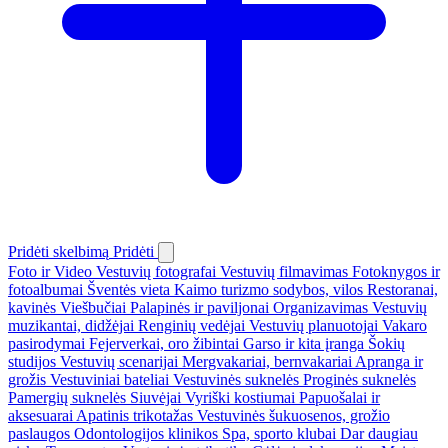
Pridėti skelbimą
Pridėti
Foto ir Video
Vestuvių fotografai
Vestuvių filmavimas
Fotoknygos ir
fotoalbumai
Šventės vieta
Kaimo turizmo sodybos, vilos
Restoranai,
kavinės
Viešbučiai
Palapinės ir paviljonai
Organizavimas
Vestuvių
muzikantai, didžėjai
Renginių vedėjai
Vestuvių planuotojai
Vakaro
pasirodymai
Fejerverkai, oro žibintai
Garso ir kita įranga
Šokių
studijos
Vestuvių scenarijai
Mergvakariai, bernvakariai
Apranga ir
grožis
Vestuviniai bateliai
Vestuvinės suknelės
Proginės suknelės
Pamergių suknelės
Siuvėjai
Vyriški kostiumai
Papuošalai ir
aksesuarai
Apatinis trikotažas
Vestuvinės šukuosenos, grožio
paslaugos
Odontologijos klinikos
Spa, sporto klubai
Dar daugiau