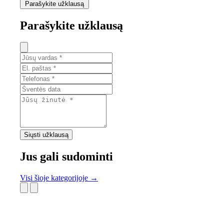
Parašykite užklausą
Parašykite užklausą
Siųsti užklausą
Jus gali sudominti
Visi šioje kategorijoje →