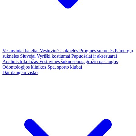
Vestuviniai bateliai
Vestuvinės suknelės
Proginės suknelės
Pamergių
suknelės
Siuvėjai
Vyriški kostiumai
Papuošalai ir aksesuarai
Apatinis trikotažas
Vestuvinės šukuosenos, grožio paslaugos
Odontologijos klinikos
Spa, sporto klubai
Dar daugiau visko