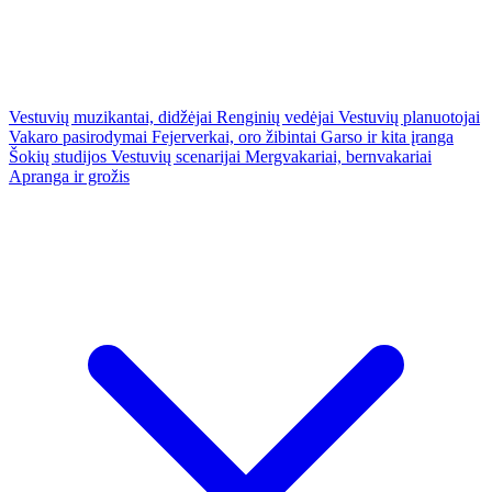
Vestuvių muzikantai, didžėjai
Renginių vedėjai
Vestuvių planuotojai
Vakaro pasirodymai
Fejerverkai, oro žibintai
Garso ir kita įranga
Šokių studijos
Vestuvių scenarijai
Mergvakariai, bernvakariai
Apranga ir grožis