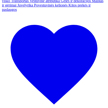
visko
Transportas
Vestuvinė atributika
Gėlės ir dekoracijos
Maistas
ir gėrimai
Juvelyrika
Povestuvinės kelionės
Kitos prekės ir
paslaugos