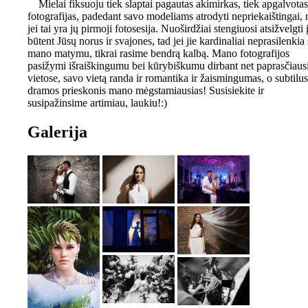
Mielai fiksuoju tiek slaptai pagautas akimirkas, tiek apgalvotas
fotografijas, padedant savo modeliams atrodyti nepriekaištingai, 
jei tai yra jų pirmoji fotosesija. Nuoširdžiai stengiuosi atsižvelgti 
būtent Jūsų norus ir svajones, tad jei jie kardinaliai neprasilenkia
mano matymu, tikrai rasime bendrą kalbą. Mano fotografijos
pasižymi išraiškingumu bei kūrybiškumu dirbant net paprasčiaus
vietose, savo vietą randa ir romantika ir žaismingumas, o subtilus
dramos prieskonis mano mėgstamiausias! Susisiekite ir
susipažinsime artimiau, laukiu!:)
Galerija