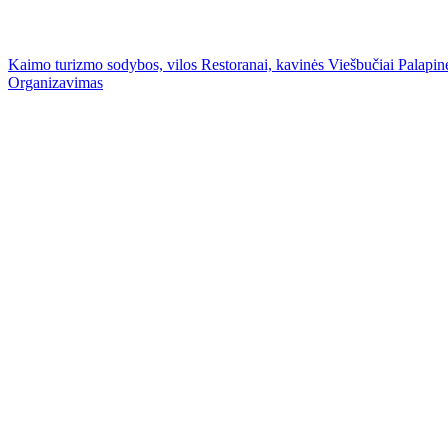
Kaimo turizmo sodybos, vilos
Restoranai, kavinės
Viešbučiai
Palapinė
Organizavimas