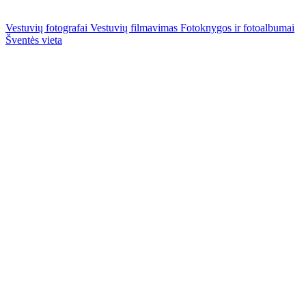
Vestuvių fotografai
Vestuvių filmavimas
Fotoknygos ir fotoalbumai
Šventės vieta