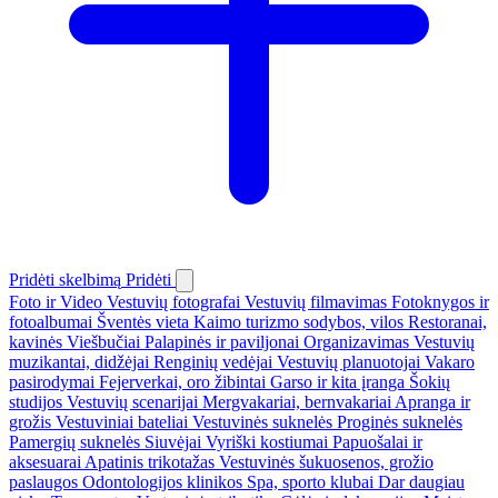
Pridėti skelbimą
Pridėti
Foto ir Video
Vestuvių fotografai
Vestuvių filmavimas
Fotoknygos ir
fotoalbumai
Šventės vieta
Kaimo turizmo sodybos, vilos
Restoranai,
kavinės
Viešbučiai
Palapinės ir paviljonai
Organizavimas
Vestuvių
muzikantai, didžėjai
Renginių vedėjai
Vestuvių planuotojai
Vakaro
pasirodymai
Fejerverkai, oro žibintai
Garso ir kita įranga
Šokių
studijos
Vestuvių scenarijai
Mergvakariai, bernvakariai
Apranga ir
grožis
Vestuviniai bateliai
Vestuvinės suknelės
Proginės suknelės
Pamergių suknelės
Siuvėjai
Vyriški kostiumai
Papuošalai ir
aksesuarai
Apatinis trikotažas
Vestuvinės šukuosenos, grožio
paslaugos
Odontologijos klinikos
Spa, sporto klubai
Dar daugiau