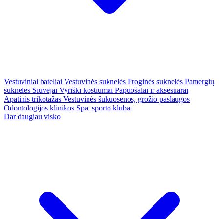
Vestuviniai bateliai
Vestuvinės suknelės
Proginės suknelės
Pamergių
suknelės
Siuvėjai
Vyriški kostiumai
Papuošalai ir aksesuarai
Apatinis trikotažas
Vestuvinės šukuosenos, grožio paslaugos
Odontologijos klinikos
Spa, sporto klubai
Dar daugiau visko