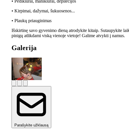
• Pedikiūrai, manikiūrai, depilecijos
• Kirpimai, dažymai, šukuosenos...
• Plaukų priauginimas
Išskirtinę savo gyvenimo dieną atrodykite kitaip. Sutaupykite laik
pinigų atlikdami viską vienoje vietoje! Galime atvykti į namus.
Galerija
Parašykite užklausą