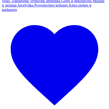
visko
Transportas
Vestuvinė atributika
Gėlės ir dekoracijos
Maistas
ir gėrimai
Juvelyrika
Povestuvinės kelionės
Kitos prekės ir
paslaugos