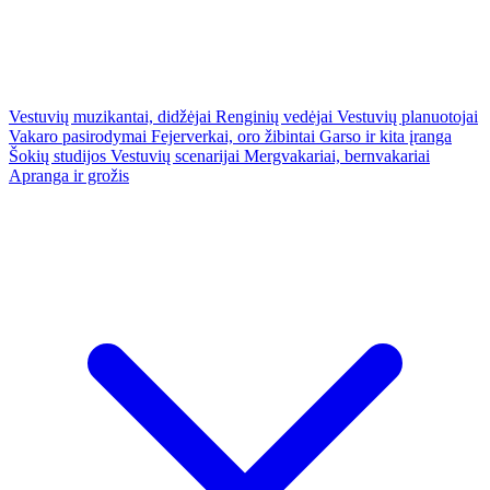
Vestuvių muzikantai, didžėjai
Renginių vedėjai
Vestuvių planuotojai
Vakaro pasirodymai
Fejerverkai, oro žibintai
Garso ir kita įranga
Šokių studijos
Vestuvių scenarijai
Mergvakariai, bernvakariai
Apranga ir grožis