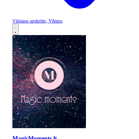
Vilniaus apskritis, Vilnius
MagicMoments.lt