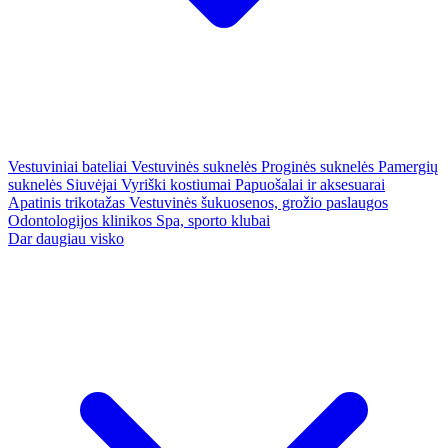
Vestuviniai bateliai
Vestuvinės suknelės
Proginės suknelės
Pamergių
suknelės
Siuvėjai
Vyriški kostiumai
Papuošalai ir aksesuarai
Apatinis trikotažas
Vestuvinės šukuosenos, grožio paslaugos
Odontologijos klinikos
Spa, sporto klubai
Dar daugiau visko