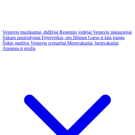
Vestuvių muzikantai, didžėjai
Renginių vedėjai
Vestuvių planuotojai
Vakaro pasirodymai
Fejerverkai, oro žibintai
Garso ir kita įranga
Šokių studijos
Vestuvių scenarijai
Mergvakariai, bernvakariai
Apranga ir grožis