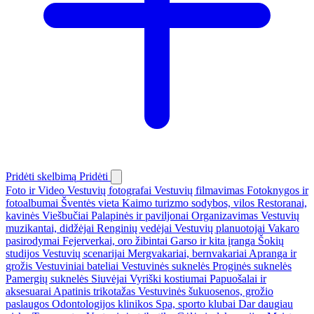
Pridėti skelbimą
Pridėti
Foto ir Video
Vestuvių fotografai
Vestuvių filmavimas
Fotoknygos ir
fotoalbumai
Šventės vieta
Kaimo turizmo sodybos, vilos
Restoranai,
kavinės
Viešbučiai
Palapinės ir paviljonai
Organizavimas
Vestuvių
muzikantai, didžėjai
Renginių vedėjai
Vestuvių planuotojai
Vakaro
pasirodymai
Fejerverkai, oro žibintai
Garso ir kita įranga
Šokių
studijos
Vestuvių scenarijai
Mergvakariai, bernvakariai
Apranga ir
grožis
Vestuviniai bateliai
Vestuvinės suknelės
Proginės suknelės
Pamergių suknelės
Siuvėjai
Vyriški kostiumai
Papuošalai ir
aksesuarai
Apatinis trikotažas
Vestuvinės šukuosenos, grožio
paslaugos
Odontologijos klinikos
Spa, sporto klubai
Dar daugiau