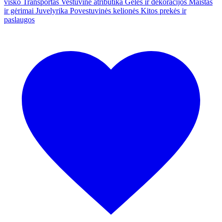
visko
Transportas
Vestuvinė atributika
Gėlės ir dekoracijos
Maistas
ir gėrimai
Juvelyrika
Povestuvinės kelionės
Kitos prekės ir
paslaugos