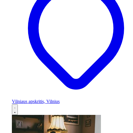
Vilniaus apskritis, Vilnius