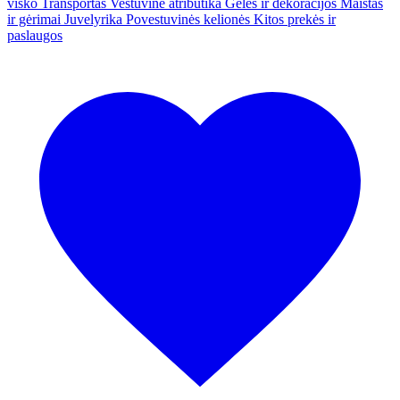
visko
Transportas
Vestuvinė atributika
Gėlės ir dekoracijos
Maistas
ir gėrimai
Juvelyrika
Povestuvinės kelionės
Kitos prekės ir
paslaugos