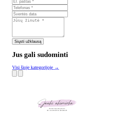
Siųsti užklausą
Jus gali sudominti
Visi šioje kategorijoje →