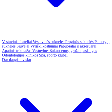
Vestuviniai bateliai
Vestuvinės suknelės
Proginės suknelės
Pamergių
suknelės
Siuvėjai
Vyriški kostiumai
Papuošalai ir aksesuarai
Apatinis trikotažas
Vestuvinės šukuosenos, grožio paslaugos
Odontologijos klinikos
Spa, sporto klubai
Dar daugiau visko