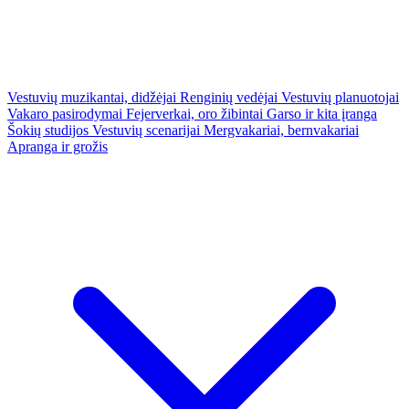
Vestuvių muzikantai, didžėjai
Renginių vedėjai
Vestuvių planuotojai
Vakaro pasirodymai
Fejerverkai, oro žibintai
Garso ir kita įranga
Šokių studijos
Vestuvių scenarijai
Mergvakariai, bernvakariai
Apranga ir grožis