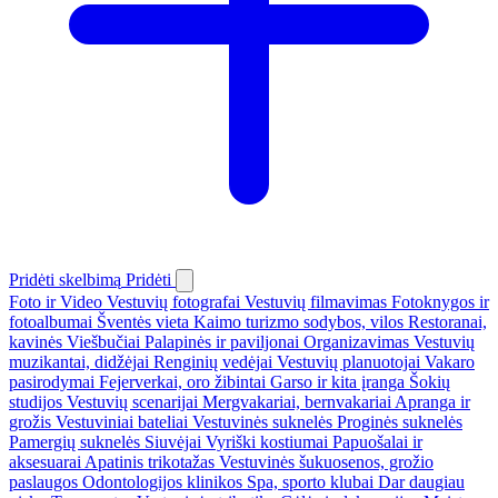
Pridėti skelbimą
Pridėti
Foto ir Video
Vestuvių fotografai
Vestuvių filmavimas
Fotoknygos ir
fotoalbumai
Šventės vieta
Kaimo turizmo sodybos, vilos
Restoranai,
kavinės
Viešbučiai
Palapinės ir paviljonai
Organizavimas
Vestuvių
muzikantai, didžėjai
Renginių vedėjai
Vestuvių planuotojai
Vakaro
pasirodymai
Fejerverkai, oro žibintai
Garso ir kita įranga
Šokių
studijos
Vestuvių scenarijai
Mergvakariai, bernvakariai
Apranga ir
grožis
Vestuviniai bateliai
Vestuvinės suknelės
Proginės suknelės
Pamergių suknelės
Siuvėjai
Vyriški kostiumai
Papuošalai ir
aksesuarai
Apatinis trikotažas
Vestuvinės šukuosenos, grožio
paslaugos
Odontologijos klinikos
Spa, sporto klubai
Dar daugiau