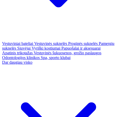
Vestuviniai bateliai
Vestuvinės suknelės
Proginės suknelės
Pamergių
suknelės
Siuvėjai
Vyriški kostiumai
Papuošalai ir aksesuarai
Apatinis trikotažas
Vestuvinės šukuosenos, grožio paslaugos
Odontologijos klinikos
Spa, sporto klubai
Dar daugiau visko