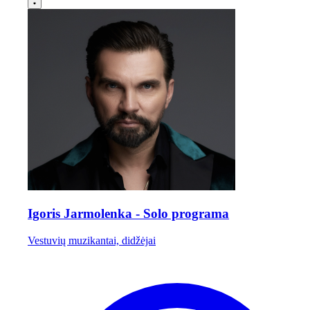
Igoris Jarmolenka - Solo programa
Vestuvių muzikantai, didžėjai