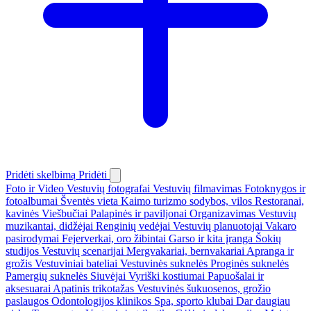
Pridėti skelbimą
Pridėti
Foto ir Video
Vestuvių fotografai
Vestuvių filmavimas
Fotoknygos ir
fotoalbumai
Šventės vieta
Kaimo turizmo sodybos, vilos
Restoranai,
kavinės
Viešbučiai
Palapinės ir paviljonai
Organizavimas
Vestuvių
muzikantai, didžėjai
Renginių vedėjai
Vestuvių planuotojai
Vakaro
pasirodymai
Fejerverkai, oro žibintai
Garso ir kita įranga
Šokių
studijos
Vestuvių scenarijai
Mergvakariai, bernvakariai
Apranga ir
grožis
Vestuviniai bateliai
Vestuvinės suknelės
Proginės suknelės
Pamergių suknelės
Siuvėjai
Vyriški kostiumai
Papuošalai ir
aksesuarai
Apatinis trikotažas
Vestuvinės šukuosenos, grožio
paslaugos
Odontologijos klinikos
Spa, sporto klubai
Dar daugiau