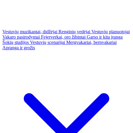
Vestuvių muzikantai, didžėjai
Renginių vedėjai
Vestuvių planuotojai
Vakaro pasirodymai
Fejerverkai, oro žibintai
Garso ir kita įranga
Šokių studijos
Vestuvių scenarijai
Mergvakariai, bernvakariai
Apranga ir grožis