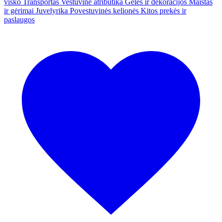
visko
Transportas
Vestuvinė atributika
Gėlės ir dekoracijos
Maistas
ir gėrimai
Juvelyrika
Povestuvinės kelionės
Kitos prekės ir
paslaugos