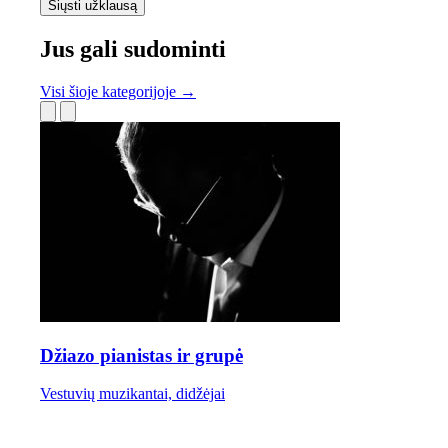
Siųsti užklausą
Jus gali sudominti
Visi šioje kategorijoje →
Džiazo pianistas ir grupė
Vestuvių muzikantai, didžėjai